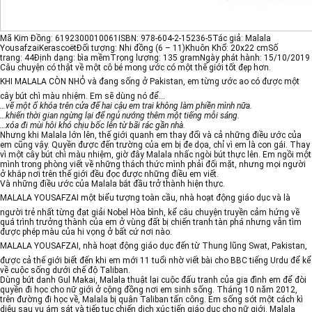
Mã Kim Đồng:
6192300010061
ISBN:
978-604-2-15236-5
Tác giả:
Malala
Yousafzai
Kerascoët
Đối tượng:
Nhi đồng (6 – 11)
Khuôn Khổ:
20x22 cm
Số
trang:
44
Định dạng:
bìa mềm
Trọng lượng:
135 gram
Ngày phát hành:
15/10/2019
Câu chuyện có thật về một cô bé mong ước có một thế giới tốt đẹp hơn.
KHI MALALA CÒN NHỎ
và đang sống ở Pakistan, em từng ước ao có được một
cây bút chì màu nhiệm. Em sẽ dùng nó để…
…vẽ một ổ khóa trên cửa để hai cậu em trai không làm phiền mình nữa.
…khiến thời gian ngừng lại để ngủ nướng thêm một tiếng mỗi sáng.
…xóa đi mùi hôi khó chịu bốc lên từ bãi rác gần nhà.
Nhưng khi Malala lớn lên, thế giới quanh em thay đổi và cả những điều ước của
em cũng vậy. Quyền được đến trường của em bị đe dọa, chỉ vì em là con gái. Thay
vì một cây bút chì màu nhiệm, giờ đây Malala nhấc ngòi bút thực lên. Em ngồi một
mình trong phòng viết về những thách thức mình phải đối mặt, nhưng mọi người
ở khắp nơi trên thế giới đều đọc được những điều em viết.
Và những điều ước của Malala bắt đầu trở thành hiện thực.
MALALA YOUSAFZAI
một biểu tượng toàn cầu, nhà hoạt động giáo dục và là
người trẻ nhất từng đạt giải Nobel Hòa bình, kể câu chuyện truyền cảm hứng về
quá trình trưởng thành của em ở vùng đất bị chiến tranh tàn phá nhưng vẫn tìm
được phép màu của hi vọng ở bất cứ nơi nào.
MALALA YOUSAFZAI,
nhà hoạt động giáo dục đến từ Thung lũng Swat, Pakistan,
được cả thế giới biết đến khi em mới 11 tuổi nhờ viết bài cho BBC tiếng Urdu để kể
về cuộc sống dưới chế độ Taliban.
Dùng bút danh Gul Makai, Malala thuật lại cuộc đấu tranh của gia đình em để đòi
quyền đi học cho nữ giới ở cộng đồng nơi em sinh sống. Tháng 10 năm 2012,
trên đường đi học về, Malala bị quân Taliban tấn công. Em sống sót một cách kì
diệu sau vụ ám sát và tiếp tục chiến dịch xúc tiến giáo dục cho nữ giới. Malala