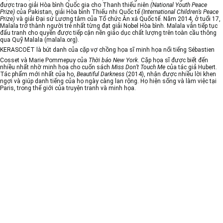
được trao giải Hòa bình Quốc gia cho Thanh thiếu niên
(National Youth Peace
Prize)
của Pakistan, giải Hòa bình Thiếu nhi Quốc tế
(International Children’s Peace
Prize)
và giải Đại sứ Lương tâm của Tổ chức Ân xá Quốc tế. Năm 2014, ở tuổi 17,
Malala trở thành người trẻ nhất từng đạt giải Nobel Hòa bình. Malala vẫn tiếp tục
đấu tranh cho quyền được tiếp cận nền giáo dục chất lượng trên toàn cầu thông
qua Quỹ Malala (malala.org).
KERASCOËT
là bút danh của cặp vợ chồng họa sĩ minh họa nổi tiếng Sébastien
Cosset và Marie Pommepuy của
Thời báo New York
. Cặp họa sĩ được biết đến
nhiều nhất nhờ minh họa cho cuốn sách
Miss Don’t Touch Me
của tác giả Hubert.
Tác phẩm mới nhất của họ,
Beautiful Darkness
(2014), nhận được nhiều lời khen
ngợi và giúp danh tiếng của họ ngày càng lan rộng. Họ hiện sống và làm việc tại
Paris, trong thế giới của truyện tranh và minh họa.