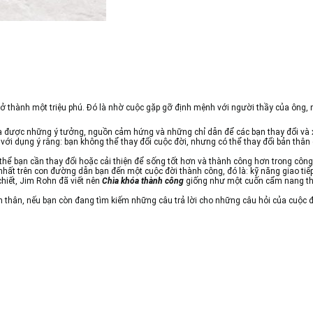
trở thành một triệu phú. Đó là nhờ cuộc gặp gỡ định mệnh với người thầy của ông
ược những ý tưởng, nguồn cảm hứng và những chỉ dẫn để các bạn thay đổi và x
ới dụng ý rằng: bạn không thể thay đổi cuộc đời, nhưng có thể thay đổi bản thân
ể bạn cần thay đổi hoặc cải thiện để sống tốt hơn và thành công hơn trong công
nhất trên con đường dẫn bạn đến một cuộc đời thành công, đó là: kỹ năng giao tiếp,
chiết, Jim Rohn đã viết nên
Chìa khóa thành công
giống như một cuốn cẩm nang thi
 thân, nếu bạn còn đang tìm kiếm những câu trả lời cho những câu hỏi của cuộc đ