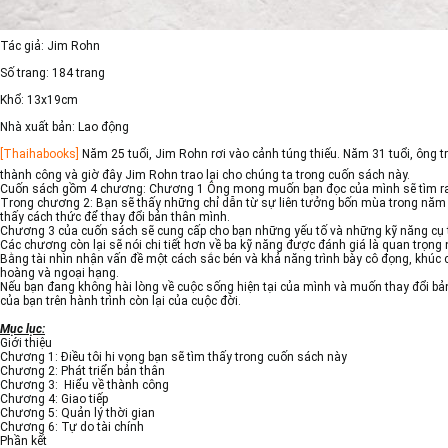
Tác giả: Jim Rohn
Số trang:
184 trang
Khổ:
13x19cm
Nhà xuất bản:
Lao động
[Thaihabooks]
Năm 25 tuổi, Jim Rohn rơi vào cảnh túng thiếu. Năm 31 tuổi, ông 
thành công và giờ đây Jim Rohn trao lại cho chúng ta trong cuốn sách này.
Cuốn sách gồm 4 chương: Chương 1 Ông mong muốn bạn đọc của mình sẽ tìm ra đ
Trong chương 2: Bạn sẽ thấy những chỉ dẫn từ sự liên tưởng bốn mùa trong năm v
thấy cách thức để thay đổi bản thân mình.
Chương 3 của cuốn sách sẽ cung cấp cho bạn những yếu tố và những kỹ năng cụ th
Các chương còn lại sẽ nói chi tiết hơn về ba kỹ năng được đánh giá là quan trọng 
Bằng tài nhìn nhận vấn đề một cách sắc bén và khả năng trình bày cô đọng, khúc 
hoàng và ngoại hạng.
Nếu bạn đang không hài lòng về cuộc sống hiện tại của mình và muốn thay đổi bản
của bạn trên hành trình còn lại của cuộc đời.
Mục lục:
Giới thiệu
Chương 1: Điều tôi hi vọng bạn sẽ tìm thấy trong cuốn sách này
Chương 2: Phát triển bản thân
Chương 3: Hiểu về thành công
Chương 4: Giao tiếp
Chương 5: Quản lý thời gian
Chương 6: Tự do tài chính
Phần kết