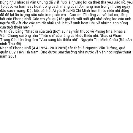
Đúng như nhạc sĩ Văn Chung đã viết: "Đó là những lời ca thiết tha yêu Bác Hồ, yêu
Tổ quốc và ham say hoạt động cách mạng của lớp măng non trong những ngày
đầu cách mạng. Đặc biệt bài hát Ai yêu Bác Hồ Chí Minh hơn thiếu niên nhi đồng
đã để lại ấn tượng sâu sắc trong các em... Các em đã sống vui với bài ca, tiếng
hát của Phong Nhã. Các em yêu quý tác giả và mãi mãi ghi nhớ công lao của anh -
người đã viết cho các em rất nhiều bài hát về sinh hoạt Đội, về những anh hùng
của tuổi thiếu niên..."
Vị trí đầu bảng “Nhạc sĩ của tuổi thơ” lâu nay vẫn thuộc về Phong Nhã. Nhạc sĩ
Văn Chung coi ông như “Tiên chỉ” của làng ca khúc thiếu nhi. Nhạc sĩ Phạm
Trọng Cầu tôn ông làm “Vua sáng tác thiếu nhi” - Nguyễn Thị Minh Châu (Báo An
ninh Thủ đô).
Nhạc sĩ Phong Nhã (4.4.1924 - 28.3.2020) tên thật là Nguyễn Văn Tường, quê
quán Duy Tiên, Hà Nam. Ông được Giải thưởng Nhà nước về Văn học Nghệ thuật
năm 2001.