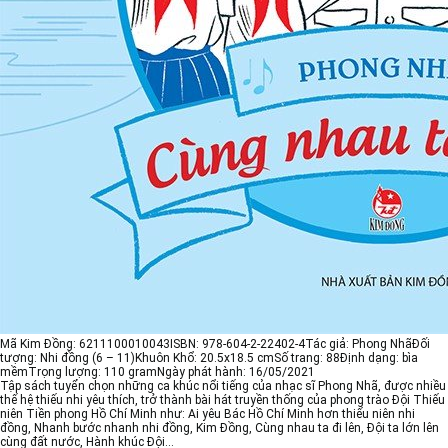
Mã Kim Đồng:
6211100010043
ISBN:
978-604-2-22402-4
Tác giả:
Phong Nhã
Đối
tượng:
Nhi đồng (6 – 11)
Khuôn Khổ:
20.5x18.5 cm
Số trang:
88
Định dạng:
bìa
mềm
Trọng lượng:
110 gram
Ngày phát hành:
16/05/2021
Tập sách tuyển chọn những ca khúc nổi tiếng của nhạc sĩ Phong Nhã, được nhiều
thế hệ thiếu nhi yêu thích, trở thành bài hát truyền thống của phong trào Đội Thiếu
niên Tiền phong Hồ Chí Minh như: Ai yêu Bác Hồ Chí Minh hơn thiếu niên nhi
đồng, Nhanh bước nhanh nhi đồng, Kim Đồng, Cùng nhau ta đi lên, Đội ta lớn lên
cùng đất nước, Hành khúc Đội...