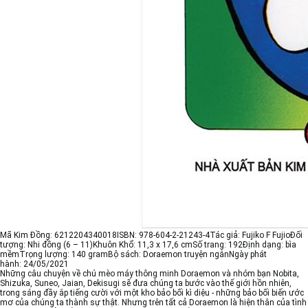
Mã Kim Đồng:
6212204340018
ISBN:
978-604-2-21243-4
Tác giả:
Fujiko F Fujio
Đối
tượng:
Nhi đồng (6 – 11)
Khuôn Khổ:
11,3 x 17,6 cm
Số trang:
192
Định dạng:
bìa
mềm
Trọng lượng:
140 gram
Bộ sách:
Doraemon truyện ngắn
Ngày phát
hành:
24/05/2021
Những câu chuyện về chú mèo máy thông minh Doraemon và nhóm bạn Nobita,
Shizuka, Suneo, Jaian, Dekisugi sẽ đưa chúng ta bước vào thế giới hồn nhiên,
trong sáng đầy ắp tiếng cười với một kho bảo bối kì diệu - những bảo bối biến ước
mơ của chúng ta thành sự thật. Nhưng trên tất cả Doraemon là hiện thân của tình