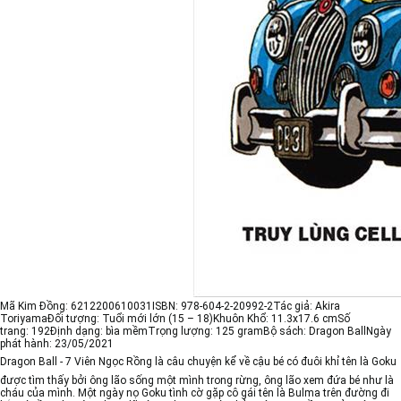
Mã Kim Đồng:
6212200610031
ISBN:
978-604-2-20992-2
Tác giả:
Akira
Toriyama
Đối tượng:
Tuổi mới lớn (15 – 18)
Khuôn Khổ:
11.3x17.6 cm
Số
trang:
192
Định dạng:
bìa mềm
Trọng lượng:
125 gram
Bộ sách:
Dragon Ball
Ngày
phát hành:
23/05/2021
Dragon Ball - 7 Viên Ngọc Rồng
là câu chuyện kể về cậu bé có đuôi khỉ tên là Goku
được tìm thấy bởi ông lão sống một mình trong rừng, ông lão xem đứa bé như là
cháu của mình. Một ngày nọ Goku tình cờ gặp cô gái tên là Bulma trên đường đi