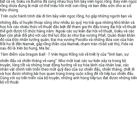
bắt cá về, Goku và Bulma đã cùng nhau truy tìm bảy viên ngọc rồng. Bảy viên ngọc
rồng chứa đựng bí mật có thể triệu hồi một con rồng và ban điều ước cho ai sở
hữu chúng.
Trên cuộc hành trình dài đi tìm bảy viên ngọc rồng, họ gặp những người bạn và
những đấu sĩ huyền thoại cũng như nhiều ác quỷ. Họ trải qua những khó khăn và
học hỏi các chiêu thức võ thuật đặc biệt để tham gia thi đấu trong đại hội võ thuật
thế giới được tổ chức hàng năm. Ngoài các sự kiện đại hội võ thuật, Goku và các
bạn còn phải đối phó với các thế lực độc ác như Đại vương Pilaf, Quân đoàn khăn
đỏ của Độc nhãn tướng quân, Đại ma vương Pocollo và những đứa con của hắn.
Rồi họ đi đến Namek, gặp rồng thần của Namek; chạm trán rô-bô sát thủ, Fide và
sau đó là Xên bọ hung, Ma bư…
Tâm điểm của
Dragon Ball - 7 Viên Ngọc Rồng
nói về triết lý của “tình bạn, sự
chiến đấu và chiến thắng vẻ vang”. Như một loạt các sự kiện xảy ra trong bộ
truyện, lòng tốt và những hoạt động hướng về sự hòa bình của nhân loại, các
nhân vật chính tiến triển theo một quỹ đạo của sự chiến đấu, chiến thắng, chết đi
và học được những bài học quan trọng trong cuộc sống để rồi tiếp tục chiến đấu.
Cùng với sự tiến triển của bộ truyện, những anh hùng tiếp tục đạt được những tiến
bộ võ thuật.