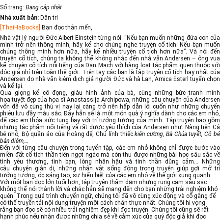
Số trang:
Đang cập nhật
Nhà xuất bản:
Dân trí
[ThaiHaBooks]
Bạn đọc thân mến,
Nhà vật lý người Đức Albert Einstein từng nói: “Nếu bạn muốn những đứa con của
mình trở nên thông minh, hãy kể cho chúng nghe truyện cổ tích. Nếu bạn muốn
chúng thông minh hơn nữa, hãy kể nhiều truyện cổ tích hơn nữa”. Và nói đến
truyện cổ tích, chúng ta không thể không nhắc đến nhà văn Andersen – ông vua
kể chuyện cổ tích nổi tiếng của Đan Mạch với hàng loạt tác phẩm quen thuộc với
độc giả nhí trên toàn thế giới. Trên tay các bạn là tập truyện cổ tích hay nhất của
Andersen do nhà văn kiêm dịch giả người Đức và hà Lan, Arnica Esterl tuyển chọn
và kể lại.
Qua giọng kể cô đọng, giàu hình ảnh của bà, cùng những bức tranh minh
họa tuyệt đẹp của họa sĩ Anastassija Archipowa, những câu chuyện của Andersen
vốn đã vô cùng thú vị nay lại càng trở nên hấp dẫn lôi cuốn như những chuyến
phiêu lưu đầy màu sắc. Đây hẳn sẽ là một món quà ý nghĩa dành cho các em nhỏ,
để các em thỏa sức tung bay với trí tưởng tượng của mình. Tập truyện bao gồm
những tác phẩm nổi tiếng và rất được yêu thích của Andersen như: Nàng tiên Cá
bé nhỏ, Bộ quần áo của Hoàng đế, Chú lính thiếc
kiên cường, Bà Chúa tuyết, Cô b
bán diêm,…
Đến với từng câu chuyện trong tuyển tập, các em nhỏ không chỉ được bước vào
miền đất cổ tích thần tiên ngọt ngào mà còn thu được những bài học sâu sắc về
tình yêu thương, tình bạn, lòng nhân hậu và tinh thần dũng cảm… Những
câu chuyện giản dị, những nhân vật sống động trong truyện giúp gợi mở trí
tưởng tượng, óc sáng tạo, sự hiểu biết của các em nhỏ về thế giới xung quanh.
Với một bạn đọc lớn tuổi hơn, tập truyện thấm đẫm những rung cảm sâu sắc
không thể nói thành lời và chắc hẳn sẽ mang đến cho bạn những trải nghiệm khó
quên. Trong quá trình chuyển ngữ, chúng tôi đã vô cùng xúc động và cố gắng để
có thể truyền tải nội dung truyện một cách chân thực nhất. Chúng tôi hi vọng
rằng bạn đọc sẽ có nhiều trải nghiệm đẹp khi đọc truyện. Chúng tôi cũng sẽ rất
hạnh phúc nếu nhận được những chia sẻ về cảm xúc của quý độc giả khi đọc