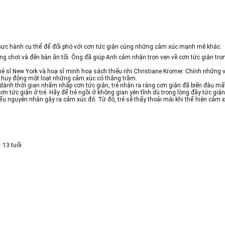
 thực hành cụ thể để đối phó với cơn tức giận cùng những cảm xúc mạnh mẽ khác.
ừng chơi và đến bàn ăn tối. Ông đã giúp Anh cảm nhận trọn vẹn về cơn tức giận tro
ĩ New York và hoạ sĩ minh hoạ sách thiếu nhi Christiane Kromer. Chính những vật
ư huy động một loạt những cảm xúc có thăng trầm.
dành thời gian nhấm nhấp cơn tức giận, trẻ nhận ra rằng cơn giận đã biến đâu mất
tức giận ở trẻ. Hãy để trẻ ngồi ở không gian yên tĩnh dù trong lòng đầy tức giận và
u nguyên nhân gây ra cảm xúc đó. Từ đó, trẻ sẽ thấy thoải mái khi thể hiện cảm 
 13 tuổi