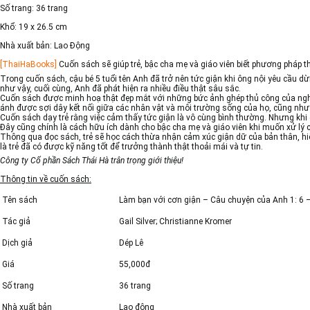
Số trang:
36 trang
Khổ:
19 x 26.5 cm
Nhà xuất bản:
Lao Động
[ThaiHaBooks]
Cuốn sách sẽ giúp trẻ, bậc cha mẹ và giáo viên biết phương pháp
Trong cuốn sách, cậu bé 5 tuổi tên Anh đã trở nên tức giận khi ông nội yêu cầu d
như vậy, cuối cùng, Anh đã phát hiện ra nhiều điều thật sâu sắc.
Cuốn sách được minh hoạ thật đẹp mắt với những bức ảnh ghép thủ công của nghệ s
ánh được sợi dây kết nối giữa các nhân vật và môi trường sống của họ, cũng nh
Cuốn sách dạy trẻ rằng việc cảm thấy tức giận là vô cùng bình thường. Nhưng khi 
Đây cũng chính là cách hữu ích dành cho bậc cha mẹ và giáo viên khi muốn xử lý cơn 
Thông qua đọc sách, trẻ sẽ học cách thừa nhận cảm xúc giận dữ của bản thân, hiể
là trẻ đã có được kỹ năng tốt để trưởng thành thật thoải mái và tự tin.
Công ty Cổ phần Sách Thái Hà trân trọng giới thiệu!
Thông tin về cuốn sách:
Tên sách
Làm bạn với cơn giận – Câu chuyện của Anh 1: 6 –
Tác giả
Gail Silver; Christianne Kromer
Dịch giả
Dép Lê
Giá
55,000đ
Số trang
36 trang
Nhà xuất bản
Lao động