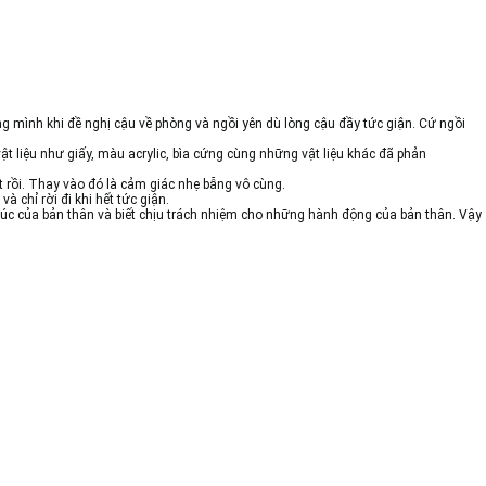
ng mình khi đề nghị cậu về phòng và ngồi yên dù lòng cậu đầy tức giận. Cứ ngồi
 liệu như giấy, màu acrylic, bìa cứng cùng những vật liệu khác đã phản
 rồi. Thay vào đó là cảm giác nhẹ bẫng vô cùng.
 chỉ rời đi khi hết tức giận.
xúc của bản thân và biết chịu trách nhiệm cho những hành động của bản thân. Vậy