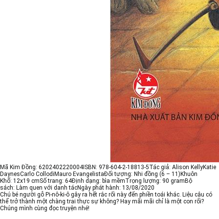
Mã Kim Đồng:
6202402220004
ISBN:
978-604-2-18813-5
Tác giả:
Alison Kelly
Katie
Daynes
Carlo Collodi
Mauro Evangelista
Đối tượng:
Nhi đồng (6 – 11)
Khuôn
Khổ:
12x19 cm
Số trang:
64
Định dạng:
bìa mềm
Trọng lượng:
90 gram
Bộ
sách:
Làm quen với danh tác
Ngày phát hành:
13/08/2020
Chú bé người gỗ Pi-nô-ki-ô gây ra hết rắc rối này đến phiền toái khác. Liệu cậu có
thể trở thành một chàng trai thực sự không? Hay mãi mãi chỉ là một con rối?
Chúng mình cùng đọc truyện nhé!