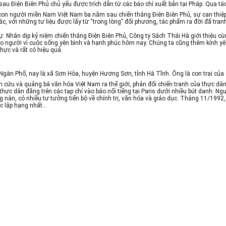
sau Điện Biên Phủ
chủ yếu được trích dẫn từ các báo chí xuất bản tại Pháp. Qua tá
ề con người miền Nam Việt Nam ba năm sau chiến thắng Điện Biên Phủ, sự can thi
 với những tư liệu được lấy từ “trong lòng” đối phương, tác phẩm ra đời đã tranh
.
 sự. Nhân dịp kỷ niệm chiến thắng Điện Biên Phủ, Công ty Sách Thái Hà giới thiệu 
bao người vì cuộc sống yên bình và hạnh phúc hôm nay. Chúng ta cũng thêm kính y
hực và rất có hiệu quả.
 Ngàn Phố, nay là xã Sơn Hòa, huyện Hương Sơn, tỉnh Hà Tĩnh. Ông là con trai c
 cứu và quảng bá văn hóa Việt Nam ra thế giới, phản đối chiến tranh của thực dân
 thực dân đăng trên các tạp chí vào báo nổi tiếng tại Paris dưới nhiều bút danh: 
 nàn, có nhiều tư tưởng tiến bộ về chính trị, văn hóa và giáo dục. Tháng 11/1992
c lập hạng nhất…