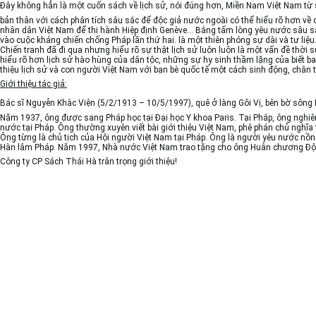
Đây không hẳn là một cuốn sách về lịch sử, nói đúng hơn,
Miền Nam Việt Nam từ 
bản thân với cách phân tích sâu sắc để độc giả nước ngoài có thể hiểu rõ hơn v
nhân dân Việt Nam để thi hành Hiệp định Genève… Bằng tấm lòng yêu nước sâu sắc,
vào cuộc kháng chiến chống Pháp lần thứ hai. là một thiên phóng sự dài và tư liệu
Chiến tranh đã đi qua nhưng hiểu rõ sự thật lịch sử luôn luôn là một vấn đề thời
hiểu rõ hơn lịch sử hào hùng của dân tộc, những sự hy sinh thầm lặng của biết 
thiệu lịch sử và con người Việt Nam với bạn bè quốc tế một cách sinh động, chân t
Giới thiệu tác giả:
Bác sĩ
Nguyễn Khắc Viện
(5/2/1913 – 10/5/1997), quê ở làng Gôi Vị, bên bờ sông
Năm 1937, ông được sang Pháp học tại Đại học Y khoa Paris. Tại Pháp, ông nghiên
nước tại Pháp. Ông thường xuyên viết bài giới thiệu Việt Nam, phê phán chủ nghĩa
Ông từng là chủ tịch của Hội người Việt Nam tại Pháp. Ông là người yêu nước nồng
Hàn lâm Pháp. Năm 1997, Nhà nước Việt Nam trao tặng cho ông Huân chương Độ
Công ty CP Sách Thái Hà trân trọng giới thiệu!