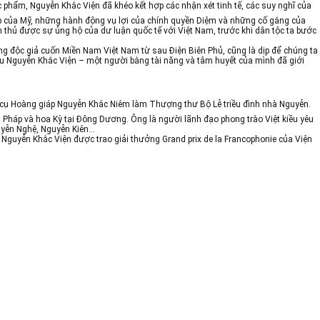
c phẩm, Nguyễn Khắc Viện đã khéo kết hợp các nhận xét tinh tế, các suy nghĩ của
ệp của Mỹ, những hành động vụ lợi của chính quyền Diệm và những cố gắng của
 thủ được sự ủng hộ của dư luận quốc tế với Việt Nam, trước khi dân tộc ta bước
cùng độc giả cuốn Miền Nam Việt Nam từ sau Điện Biên Phủ, cũng là dịp để chúng ta
êu Nguyễn Khắc Viện – một người bằng tài năng và tâm huyết của mình đã giới
ủa cụ Hoàng giáp Nguyễn Khắc Niêm làm Thượng thư Bộ Lễ triều đình nhà Nguyễn.
 Pháp và hoa Kỳ tại Đông Dương. Ông là người lãnh đạo phong trào Việt kiều yêu
Nguyễn Nghệ, Nguyễn Kiên…
, Nguyễn Khắc Viện được trao giải thưởng Grand prix de la Francophonie của Viện