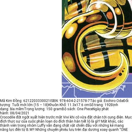
Mã Kim Đồng:
6212203330021
ISBN:
978-604-2-21578-7
Tác giả:
Eiichiro Oda
Đối
tượng:
Tuổi mới lớn (15 – 18)
Khuôn Khổ:
11.3x17.6 cm
Số trang:
192
Định
dạng:
bìa mềm
Trọng lượng:
150 gram
Bộ sách:
One Piece
Ngày phát
hành:
08/04/2021
Crocodile đột ngột xuất hiện trước mặt Vivi khi cô vừa đặt chân tới cung điện. Mục
đích thực sự của cuộc phản loạn do đích thân hắn tiết lộ là gì!? Mặt khác, các
thành viên trong nhóm Luffy vẫn đang chật vật chiến đấu với những kẻ mang
năng lực đến từ B.W!! Những chuyến phiêu lưu trên đại dương xoay quanh "ONE