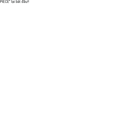
PIECE" lại bắt đầu!!