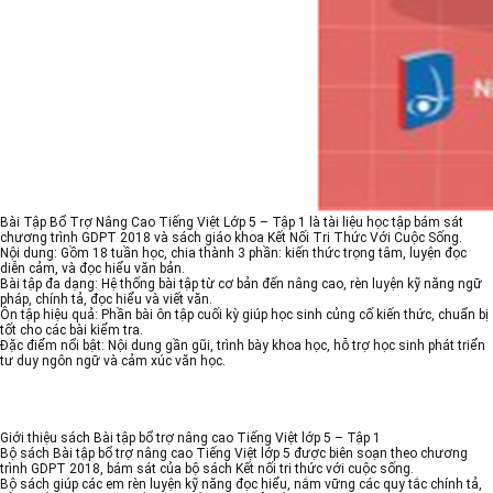
Bài Tập Bổ Trợ Nâng Cao Tiếng Việt Lớp 5 – Tập 1 là tài liệu học tập bám sát
chương trình GDPT 2018 và sách giáo khoa Kết Nối Tri Thức Với Cuộc Sống.
Nội dung: Gồm 18 tuần học, chia thành 3 phần: kiến thức trọng tâm, luyện đọc
diễn cảm, và đọc hiểu văn bản.
Bài tập đa dạng: Hệ thống bài tập từ cơ bản đến nâng cao, rèn luyện kỹ năng ngữ
pháp, chính tả, đọc hiểu và viết văn.
Ôn tập hiệu quả: Phần bài ôn tập cuối kỳ giúp học sinh củng cố kiến thức, chuẩn bị
tốt cho các bài kiểm tra.
Đặc điểm nổi bật: Nội dung gần gũi, trình bày khoa học, hỗ trợ học sinh phát triển
tư duy ngôn ngữ và cảm xúc văn học.
Giới thiệu sách Bài tập bổ trợ nâng cao Tiếng Việt lớp 5 – Tập 1
Bộ sách Bài tập bổ trợ nâng cao Tiếng Việt lớp 5 được biên soạn theo chương
trình GDPT 2018, bám sát của bộ sách Kết nối tri thức với cuộc sống.
Bộ sách giúp các em rèn luyện kỹ năng đọc hiểu, nắm vững các quy tắc chính tả,