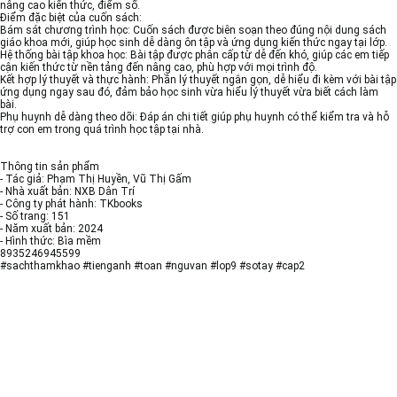
nâng cao kiến thức, điểm số.
Điểm đặc biệt của cuốn sách:
Bám sát chương trình học: Cuốn sách được biên soạn theo đúng nội dung sách
giáo khoa mới, giúp học sinh dễ dàng ôn tập và ứng dụng kiến thức ngay tại lớp.
Hệ thống bài tập khoa học: Bài tập được phân cấp từ dễ đến khó, giúp các em tiếp
cận kiến thức từ nền tảng đến nâng cao, phù hợp với mọi trình độ.
Kết hợp lý thuyết và thực hành: Phần lý thuyết ngắn gọn, dễ hiểu đi kèm với bài tập
ứng dụng ngay sau đó, đảm bảo học sinh vừa hiểu lý thuyết vừa biết cách làm
bài.
Phụ huynh dễ dàng theo dõi: Đáp án chi tiết giúp phụ huynh có thể kiểm tra và hỗ
trợ con em trong quá trình học tập tại nhà.
Thông tin sản phẩm
- Tác giả: Phạm Thị Huyền, Vũ Thị Gấm
- Nhà xuất bản: NXB Dân Trí
- Công ty phát hành: TKbooks
- Số trang: 151
- Năm xuất bản: 2024
- Hình thức: Bìa mềm
8935246945599
#sachthamkhao #tienganh #toan #nguvan #lop9 #sotay #cap2