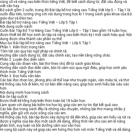
củng cố và nâng cao kiến thức tiếng Việt, để biết cách dùng từ, đặt câu đúng và
viết văn hay.
Bộ sách gồm 2 cuốn, trong đó Bài tập bổ trợ nâng cao Tiếng Việt lớp 5 – Tập 1 là
cuốn đầu tiên, tương ứng với nội dung trong học kì 1 trong sách giáo khoa của Bộ
giáo dục và Đào tạo.
Bài tập bổ trợ nâng cao Tiếng Việt – Lớp 5 Tập 1
Nội dung cuốn sách:
Cuốn Bài Tập Bổ Trợ Nâng Cao Tiếng Việt Lớp 5 – Tập 1 bao gồm 18 tuần học,
được thiết kế để học sinh ôn tập và nâng cao kiến thức kỳ I một cách hiệu quả. Nội
dung được chia thành các phần cụ thể:
Mục lục Bài tập bổ trợ nâng cao Tiếng Việt – Lớp 5 Tập 1
Phần 1: Kiến thức trọng tâm
Tóm tắt các quy tắc ngữ pháp và chính tả.
Hướng dẫn cách dùng từ, đặt câu chính xác, tạo nền tảng vững chắc.
Phần 2: Luyện đọc diễn cảm
Cung cấp các đoạn văn, bài thơ theo chủ đề từ sách giáo khoa.
Hướng dẫn cách đọc diễn cảm, bộc lộ cảm xúc qua ngữ điệu, giúp học sinh yêu
thích môn Tiếng Việt hơn.
Phần 3: Đọc hiểu văn bản
Các bài đọc chọn lọc, phong phú về thể loại như truyện ngắn, văn miêu tả, và thơ.
Hệ thống câu hỏi đi kèm, từ cơ bản đến nâng cao, giúp học sinh hiểu bài sâu sắc
hơn.
Nội dung minh họa trong sách
Bài ôn tập cuối kì
Được thiết kế tổng hợp kiến thức toàn bộ 18 tuần học.
Làm quen với dạng bài kiểm tra học kỳ, giúp các em tự tin đạt kết quả cao.
Các bài đọc trong sách đều là những câu chuyện, những bài thơ mang nhiều ý
nghĩa, gần gũi với cuộc sống của các em.
Hệ thống câu hỏi, bài tập được xây dựng từ dễ đến khó, giúp các em hiểu và rút ra
được ý nghĩa của bài đọc một cách dễ dàng, đồng thời rèn cho các em kĩ năng
phân tích, suy luận và bồi dưỡng cảm xúc văn học.
Hi vọng bộ sách này sẽ giúp các em hứng thú hơn với môn Tiếng Việt và dễ dàng