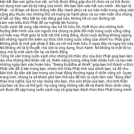
liên kết đan xen giữa mọi vật, cơ hội được đóng góp cho tổ chức và cơ hội được
sử dụng trọn vẹn bộ kỹ năng của mình. Khi bạn làm việc hết sức mình - khi bạn là
Phật - có lẽ bạn sẽ được thăng tiến đấy. Hạnh phúc và sự viên mãn trong công việc
cũng phụ thuộc vào những thứ sẽ mang lại hạnh phúc và sự viên mãn cho chúng
ở bất cứ đâu. Như bất kỳ việc đáng giá nào, không hề có con đường tắt.
Làm việc kiểu Đức Phật để sự nghiệp lên hương
Cuốn sách đã cung cấp những câu trả lời hữu ích, thiết thực cho những tình
huống điển hình của con người mà chúng ta phải đối mặt trong cuộc sống công
sở hiện nay. Phật giáo là một vật thể sóng động, được nuôi dưỡng không ngừng
bởi những người tìm kiếm sự thức tỉnh trong cuộc sống của chính họ. Phật giáo
không phải là một giải pháp ở đâu xa vời mà hiện hữu ở ngay đây và ngay lúc này.
Nó không chỉ là lý thuyết, mà còn là ứng dụng, thực hành. Nó không là một lối tư
duy, mà là một cách tồn tại và hành động.
Từng lời văn trong cuốn sách như những lời thần chú của Đức Phật giúp bạn làm
dịu nhẹ những khó khăn vất vả, thêm năng lượng cống hiến nhiều hơn và tạo nên
những ngày làm việc hoàn hảo. “Being Buddha at Work” giúp bạn trở thành vị Đức
Phật vốn đã ở bên trong bạn, nhằm tìm thấy Phật tính của chính bạn, và để cho
bản tính ấy dẫn dắt bạn trong các hoạt động thường ngày ở chốn công sở. Quan
trọng hơn, chúng ta sẽ khám phá làm thế nào để tìm ra cách làm việc "đúng đắn"
theo mọi nghĩa của từ này: Đúng cho bạn, cho sức khỏe của bạn, cho tinh thần
của bạn và cho cả thế giới. Hy vọng rằng những vấn đề và thách thức chốn công
sở được đề cập trong cuốn sách này sẽ giúp bạn đánh thức Đức Phật trong mình.