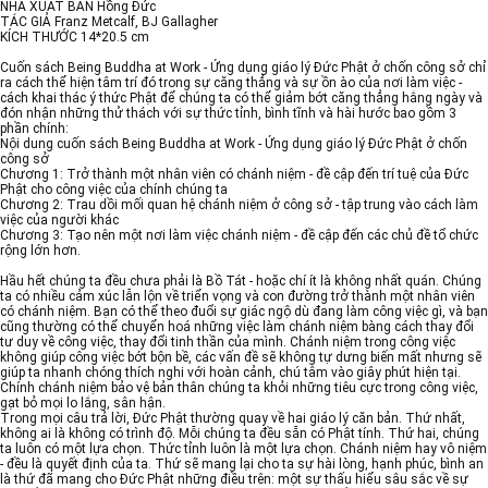
NHÀ XUẤT BẢN Hồng Đức
TÁC GIẢ Franz Metcalf, BJ Gallagher
KÍCH THƯỚC 14*20.5 cm
Cuốn sách Being Buddha at Work - Ứng dụng giáo lý Đức Phật ở chốn công sở chỉ
ra cách thể hiện tâm trí đó trong sự căng thẳng và sự ồn ào của nơi làm việc -
cách khai thác ý thức Phật để chúng ta có thể giảm bớt căng thẳng hằng ngày và
đón nhận những thử thách với sự thức tỉnh, bình tĩnh và hài hước bao gồm 3
phần chính:
Nội dung cuốn sách Being Buddha at Work - Ứng dụng giáo lý Đức Phật ở chốn
công sở
Chương 1: Trở thành một nhân viên có chánh niệm - đề cập đến trí tuệ của Đức
Phật cho công việc của chính chúng ta
Chương 2: Trau dồi mối quan hệ chánh niệm ở công sở - tập trung vào cách làm
việc của người khác
Chương 3: Tạo nên một nơi làm việc chánh niệm - đề cập đến các chủ đề tổ chức
rộng lớn hơn.
Hầu hết chúng ta đều chưa phải là Bồ Tát - hoặc chí ít là không nhất quán. Chúng
ta có nhiều cảm xúc lẫn lộn về triển vọng và con đường trở thành một nhân viên
có chánh niệm. Bạn có thể theo đuổi sự giác ngộ dù đang làm công việc gì, và bạn
cũng thường có thể chuyển hoá những việc làm chánh niệm bàng cách thay đổi
tư duy về công việc, thay đổi tinh thần của mình. Chánh niệm trong công việc
không giúp công việc bớt bộn bề, các vấn đề sẽ không tự dưng biến mất nhưng sẽ
giúp ta nhanh chóng thích nghi với hoàn cảnh, chú tâm vào giây phút hiện tại.
Chính chánh niệm bảo vệ bản thân chúng ta khỏi những tiêu cực trong công việc,
gạt bỏ mọi lo lắng, sân hận.
Trong mọi câu trả lời, Đức Phật thường quay về hai giáo lý căn bản. Thứ nhất,
không ai là không có trình độ. Mỗi chúng ta đều sẵn có Phật tính. Thứ hai, chúng
ta luôn có một lựa chọn. Thức tỉnh luôn là một lựa chọn. Chánh niệm hay vô niệm
- đều là quyết định của ta. Thứ sẽ mang lại cho ta sự hài lòng, hạnh phúc, bình an
là thứ đã mang cho Đức Phật những điều trên: một sự thấu hiểu sâu sắc về sự