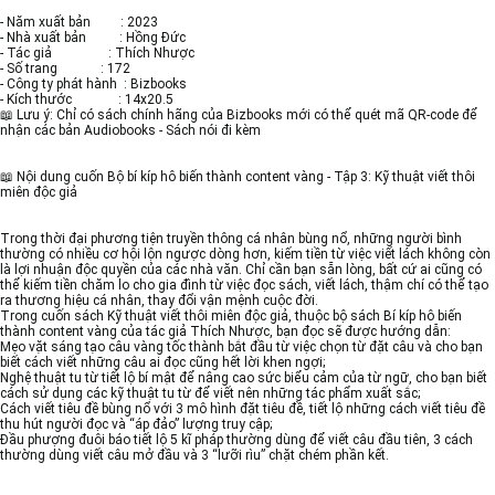
- Năm xuất bản : 2023
- Nhà xuất bản : Hồng Đức
- Tác giả : Thích Nhược
- Số trang : 172
- Công ty phát hành : Bizbooks
- Kích thước : 14x20.5
📖 Lưu ý: Chỉ có sách chính hãng của Bizbooks mới có thể quét mã QR-code để
nhận các bản Audiobooks - Sách nói đi kèm
📖 Nội dung cuốn Bộ bí kíp hô biến thành content vàng - Tập 3: Kỹ thuật viết thôi
miên độc giả
Trong thời đại phương tiện truyền thông cá nhân bùng nổ, những người bình
thường có nhiều cơ hội lộn ngược dòng hơn, kiếm tiền từ việc viết lách không còn
là lợi nhuận độc quyền của các nhà văn. Chỉ cần bạn sẵn lòng, bất cứ ai cũng có
thể kiếm tiền chăm lo cho gia đình từ việc đọc sách, viết lách, thậm chí có thể tạo
ra thương hiệu cá nhân, thay đổi vận mệnh cuộc đời.
Trong cuốn sách Kỹ thuật viết thôi miên độc giả, thuộc bộ sách Bí kíp hô biến
thành content vàng của tác giả Thích Nhược, bạn đọc sẽ được hướng dẫn:
Mẹo vặt sáng tạo câu vàng tốc thành bắt đầu từ việc chọn từ đặt câu và cho bạn
biết cách viết những câu ai đọc cũng hết lời khen ngợi;
Nghệ thuật tu từ tiết lộ bí mật để nâng cao sức biểu cảm của từ ngữ, cho bạn biết
cách sử dụng các kỹ thuật tu từ để viết nên những tác phẩm xuất sắc;
Cách viết tiêu đề bùng nổ với 3 mô hình đặt tiêu đề, tiết lộ những cách viết tiêu đề
thu hút người đọc và “áp đảo” lượng truy cập;
Đầu phượng đuôi báo tiết lộ 5 kĩ pháp thường dùng để viết câu đầu tiên, 3 cách
thường dùng viết câu mở đầu và 3 “lưỡi rìu” chặt chém phần kết.