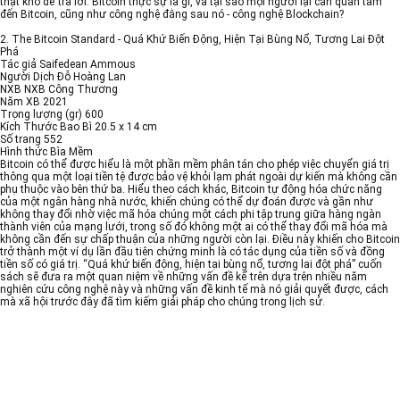
thật khó để trả lời: Bitcoin thực sự là gì, và tại sao mọi người lại cần quan tâm
đến Bitcoin, cũng như công nghệ đằng sau nó - công nghệ Blockchain?
2. The Bitcoin Standard - Quá Khứ Biến Động, Hiện Tại Bùng Nổ, Tương Lai Đột
Phá
Tác giả Saifedean Ammous
Người Dịch Đỗ Hoàng Lan
NXB NXB Công Thương
Năm XB 2021
Trọng lượng (gr) 600
Kích Thước Bao Bì 20.5 x 14 cm
Số trang 552
Hình thức Bìa Mềm
Bitcoin có thể được hiểu là một phần mềm phân tán cho phép việc chuyển giá trị
thông qua một loại tiền tệ được bảo vệ khỏi lạm phát ngoài dự kiến mà không cần
phụ thuộc vào bên thứ ba. Hiểu theo cách khác, Bitcoin tự động hóa chức năng
của một ngân hàng nhà nước, khiến chúng có thể dự đoán được và gần như
không thay đổi nhờ việc mã hóa chúng một cách phi tập trung giữa hàng ngàn
thành viên của mạng lưới, trong số đó không một ai có thể thay đổi mã hóa mà
không cần đến sự chấp thuận của những người còn lại. Điều này khiến cho Bitcoin
trở thành một ví dụ lần đầu tiên chứng minh là có tác dụng của tiền số và đồng
tiền số có giá trị. “Quá khứ biến động, hiện tại bùng nổ, tương lai đột phá” cuốn
sách sẽ đưa ra một quan niệm về những vấn đề kể trên dựa trên nhiều năm
nghiên cứu công nghệ này và những vấn đề kinh tế mà nó giải quyết được, cách
mà xã hội trước đây đã tìm kiếm giải pháp cho chúng trong lịch sử.