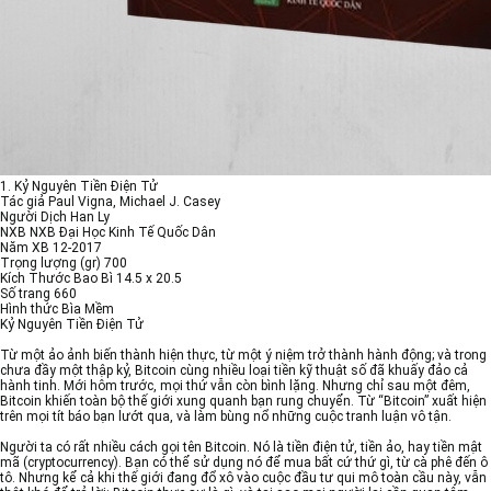
1. Kỷ Nguyên Tiền Điện Tử
Tác giả Paul Vigna, Michael J. Casey
Người Dịch Han Ly
NXB NXB Đại Học Kinh Tế Quốc Dân
Năm XB 12-2017
Trọng lượng (gr) 700
Kích Thước Bao Bì 14.5 x 20.5
Số trang 660
Hình thức Bìa Mềm
Kỷ Nguyên Tiền Điện Tử
Từ một ảo ảnh biến thành hiện thực, từ một ý niệm trở thành hành động; và trong
chưa đầy một thập kỷ, Bitcoin cùng nhiều loại tiền kỹ thuật số đã khuấy đảo cả
hành tinh. Mới hôm trước, mọi thứ vẫn còn bình lặng. Nhưng chỉ sau một đêm,
Bitcoin khiến toàn bộ thế giới xung quanh bạn rung chuyển. Từ “Bitcoin” xuất hiện
trên mọi tít báo bạn lướt qua, và làm bùng nổ những cuộc tranh luận vô tận.
Người ta có rất nhiều cách gọi tên Bitcoin. Nó là tiền điện tử, tiền ảo, hay tiền mật
mã (cryptocurrency). Bạn có thể sử dụng nó để mua bất cứ thứ gì, từ cà phê đến ô
tô. Nhưng kể cả khi thế giới đang đổ xô vào cuộc đầu tư qui mô toàn cầu này, vẫn