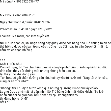
Mã công ty: 8935325036477
Mã ISBN: 9786320048175
Ngày phát hành dự kiến: 20/05/2026
Pre-order: sau 14h30 ngày 18/05/2026
Loại bìa: Bìa mềm, cán kim tuyến cát
NOTE: Các bạn ơi, khi nhận hàng hãy quay video bóc hàng nha. Để chúng mình có
thể hỗ trợ được các bạn trong các trường hợp đổi hoặc tư vấn được tốt nhất nè,
cảm ơn các bạn nhiều ạ.
* * *
GIỚI THIỆU SÁCH
Có một ngày, Sở Trú phát hiện bạn nữ cùng lớp như biến thành người khác, dẫu
tính cách thay đổi chóng mặt nhưng không hiểu sao cậu
lại thấy… cô khá đáng yêu.
Tan học, cô gái chặn đường cậu, đút hai tay vào túi cười nói: “Này, tôi thích cậu,
cùng đi ăn trưa nhé?”
“Không.” Sở Trú định bước vòng qua nhưng bị Lương Dược níu lấy cổ áo.
Lương Dược ghé mặt lại gần, nhìn Sở Trú bằng ánh mắt khiêu khích: “Sự kiên
nhẫn của tôi có giới hạn, nếu hôm nay cậu không thích tôi
thì đừng hòng rời đi.”
Sở Trú: “…”