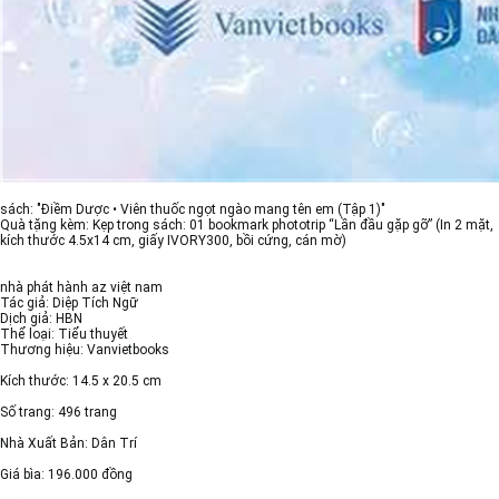
sách: "Điềm Dược • Viên thuốc ngọt ngào mang tên em (Tập 1)"
Quà tặng kèm: Kẹp trong sách: 01 bookmark phototrip “Lần đầu gặp gỡ” (In 2 mặt,
kích thước 4.5x14 cm, giấy IVORY300, bồi cứng, cán mờ)
nhà phát hành az việt nam
Tác giả: Diệp Tích Ngữ
Dịch giả: HBN
Thể loại: Tiểu thuyết
Thương hiệu: Vanvietbooks
Kích thước: 14.5 x 20.5 cm
Số trang: 496 trang
Nhà Xuất Bản: Dân Trí
Giá bìa: 196.000 đồng