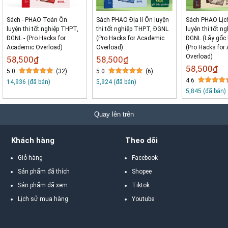
Sách - PHAO Toán Ôn
Sách PHAO Địa lí Ôn luyện
Sách PHAO Lịc
luyện thi tốt nghiệp THPT,
thi tốt nghiệp THPT, ĐGNL
luyện thi tốt n
ĐGNL - (Pro Hacks for
(Pro Hacks for Academic
ĐGNL (Lấy gốc l
Academic Overload)
Overload)
(Pro Hacks for
Overload)
58,500₫
58,500₫
58,500₫
5.0
(32)
5.0
(6)
4.6
14,936 (đã bán)
5,924 (đã bán)
5,845 (đã bán)
Quay lên trên
Khách hàng
Theo dõi
Giỏ hàng
Facebook
Sản phẩm đã thích
Shopee
Sản phẩm đã xem
Tiktok
Lịch sử mua hàng
Youtube