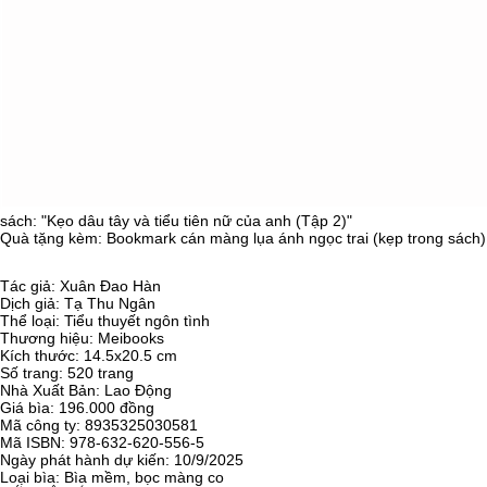
sách: "Kẹo dâu tây và tiểu tiên nữ của anh (Tập 2)
"
Quà tặng kèm: Bookmark cán màng lụa ánh ngọc trai (kẹp trong sách)
Tác giả: Xuân Đao Hàn
Dịch giả: Tạ Thu Ngân
Thể loại: Tiểu thuyết ngôn tình
Thương hiệu:
Meibooks
Kích thước:
14.5x20.5 cm
Số trang:
520 trang
Nhà Xuất Bản:
Lao Động
Giá bìa: 196.000 đồng
Mã công ty:
8935325030581
Mã ISBN: 978-632-620-556-5
Ngày phát hành dự kiến: 10/9/2025
Loại bìa: Bìa mềm, bọc màng co