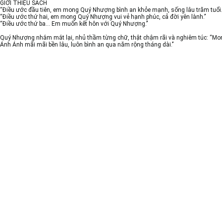
GIỚI THIỆU SÁCH
“Điều ước đầu tiên, em mong Quý Nhượng bình an khỏe mạnh, sống lâu trăm tuổi.
“Điều ước thứ hai, em mong Quý Nhượng vui vẻ hạnh phúc, cả đời yên lành.’’
“Điều ước thứ ba… Em muốn kết hôn với Quý Nhượng.’’
Quý Nhượng nhắm mắt lại, nhủ thầm từng chữ, thật chậm rãi và nghiêm túc: “M
Ánh Ánh mãi mãi bền lâu, luôn bình an qua năm rộng tháng dài.’’