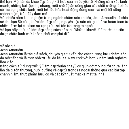
thể bạn. Một làn da khỏe đẹp là sự kết hợp của nhiều yếu tố: Những cảm xúc lành
mạnh, những bài tập nhẹ nhàng, một chế độ ăn uống giàu các chất chống lão hóa
có tác dụng chữa lành, một hệ tiêu hóa hoạt động đúng cách và một lối sống
chánh niệm, tràn đầy đam mê.
Với nhiều năm kinh nghiệm trong ngành chăm sóc da liễu, Jess Arnaudin sẽ chia
sẻ cho bạn 50 công thức làm đẹp bằng nguyên liệu sẵn có tại nhà và hoàn toàn tự
nhiên, đem lại cho bạn sự rạng rỡ tươi tắn từ trong ra ngoài.
Và bạn hãy nhớ, dù làm đẹp bằng cách nào thì “Những khuyết điểm trên da cần
được chữa lành chứ không phải che phủ đi.”
Về tác giả
Jess Arnaudin
Jess Arnaudin là tác giả sách, chuyên gia tư vấn cho các thương hiệu chăm sóc
da nổi tiếng và là một nhà trị liệu da liễu tại New York với hơn 7 năm kinh nghiệm
làm việc.
Bằng cách sử dụng triết lý “làm đẹp thuần chay”, cô giúp đỡ mọi người chữa lành
làn da bị tổn thương, nuôi dưỡng vẻ đẹp từ trong ra ngoài thông qua các bài tập
chánh niệm, thực phẩm hữu cơ và các kỹ thuật mát xa mặt tại nhà.