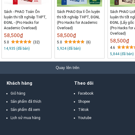
Sách - PHAO Toán Ôn
Sách PHAO Địa lí Ôn luyện
Sách PHAO Lịc
luyện thi tốt nghiệp THPT,
thi tốt nghiệp THPT, ĐGNL
luyện thi tốt n
ĐGNL - (Pro Hacks for
(Pro Hacks for Academic
ĐGNL (Lấy gốc l
Academic Overload)
Overload)
(Pro Hacks for
Overload)
58,500₫
58,500₫
58,500₫
5.0
(32)
5.0
(6)
4.6
14,935 (đã bán)
5,924 (đã bán)
5,844 (đã bán)
Quay lên trên
Khách hàng
Theo dõi
Giỏ hàng
Facebook
Sản phẩm đã thích
Shopee
Sản phẩm đã xem
Tiktok
Lịch sử mua hàng
Youtube