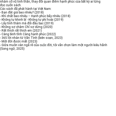
nhằm cổ vũ tinh thần, thay đổi quan điểm hạnh phúc của bất kỳ ai từng
đọc cuốn sách.
Các sách đã phát hành tại Việt Nam:
- Bạn đắt giá bao nhiêu? (2018)
- Khí chất bao nhiêu – Hạnh phúc bấy nhiêu (2018)
- Không tự khinh bỉ - Không tự phí hoài (2019)
- Lấy tình thâm mà đổi đầu bạc (2019)
- Không sợ chậm Chỉ sợ dừng (2020)
- Rất thích rất thích em (2021)
- Càng bình tĩnh Càng hạnh phúc (2022)
- 365 lời nhắn từ Vãn Tình (biên soạn, 2023)
- Một đời được mất (2023)
- Giữa muôn vàn ngã rẽ của cuộc đời, tôi vẫn chọn làm một người kiêu hãnh
(Song ngữ, 2025)