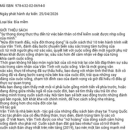
Mã ISBN: 978-632-02-0694-0
Ngày phát hành dự kiến: 25/04/2026
Loại bìa: Bìa mềm
GIỚI THIỆU SÁCH
"Sự thong dong thực thụ đến từ việc bản thân có thể kiểm soát được nhịp sống
của mình."
"Nửa đời tranh đấu, nửa đời thong dong" là cuốn sách thứ 10 trên hành trình viết
của Vãn Tình, đánh dấu bước chuyển biến sâu sắc trong tâm tưởng của
cô: từ một người phụ nữ sắc xảo, quyết liệt với cuộc sống đến một người phụ nữ
khao khát được sống chậm lại, sâu sắc hơn để cảm nhận vẻ đẹp của từng
khía cạnh cuộc sống.
Thời gian không hề bào mòn ngòi bút của cô mà trái lại còn bồi đắp thêm sự sâu
sắc trong cảm nhận của Vãn Tình với cuộc sống. Vẫn là một giọng văn
sắc xảo, thực tế nhưng đã sự thấu hiểu, bao dung với nhân tình thế thái. Bởi cô
cũng đã và đang bước sang nửa bên kia của cuộc đời, trải qua những cay
đắng của cuộc sống, chạm tới đỉnh cao của danh vọng và giờ đã hiểu rõ điều gì
thực sự quan trọng.
Nếu bạn đang cảm thấy mệt mỏi vì phải luôn gồng mình tiến về phía trước, hoặc
đang đứng giữa nhiều ngã rẽ của cuộc đời, bạn sẽ tìm thấy câu trả lời cho
riêng mình trong cuốn sách này. Nội tâm bạn sẽ bớt xao động trước những đánh
giá bên ngoài, bớt khắt khe với chính mình, để học cách sống nhẹ nhàng,
thong dong hơn cho nửa đời còn lại.
Về tác giả:
Vãn Tình là nhà biên kịch - tác giả của những đầu sách bán chạy tại Trung Quốc.
Các tác phẩm của cô đều thẳng thắn, trực diện, đánh trúng tâm lý các cô
gái. Ở Việt Nam, Vãn Tình được coi như “nữ hoàng” của dòng sách cảm hứng
sống dành cho phái nữ. Cuốn sách Bạn đắt giá bao nhiêu? của cô trở thành
cuốn sách Bán chạy nhất trên nền tảng (2019), tạo nên một làn sóng mạnh mẽ