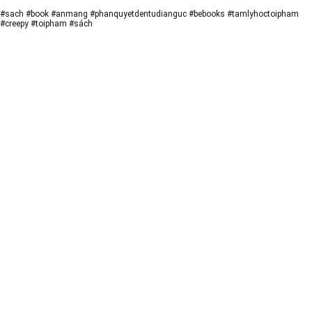
#sach #book #anmang #phanquyetdentudianguc #bebooks #tamlyhoctoipham
#creepy #toipham #sách