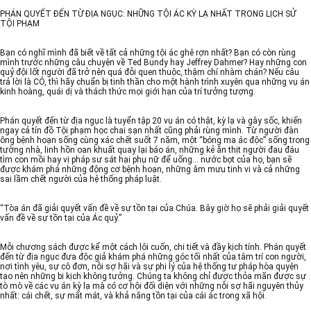
PHÁN QUYẾT ĐẾN TỪ ĐỊA NGỤC: NHỮNG TỘI ÁC KỲ LẠ NHẤT TRONG LỊCH SỬ
TỘI PHẠM
Bạn có nghĩ mình đã biết về tất cả những tội ác ghê rợn nhất? Bạn có còn rùng
mình trước những câu chuyện về Ted Bundy hay Jeffrey Dahmer? Hay những con
quỷ đội lốt người đã trở nên quá đỗi quen thuộc, thậm chí nhàm chán? Nếu câu
trả lời là CÓ, thì hãy chuẩn bị tinh thần cho một hành trình xuyên qua những vụ án
kinh hoàng, quái dị và thách thức mọi giới hạn của trí tưởng tượng.
Phán quyết đến từ địa ngục là tuyển tập 20 vụ án có thật, kỳ lạ và gây sốc, khiến
ngay cả tín đồ Tội phạm học chai sạn nhất cũng phải rùng mình. Từ người đàn
ông bệnh hoạn sống cùng xác chết suốt 7 năm, một “bóng ma ác độc” sống trong
tường nhà, linh hồn oan khuất quay lại báo án, những kẻ ăn thịt người đau đáu
tìm con mồi hay vị pháp sư sát hại phụ nữ để uống… nước bọt của họ, bạn sẽ
được khám phá những động cơ bệnh hoạn, những âm mưu tinh vi và cả những
sai lầm chết người của hệ thống pháp luật.
“Tòa án đã giải quyết vấn đề về sự tồn tại của Chúa. Bây giờ họ sẽ phải giải quyết
vấn đề về sự tồn tại của Ác quỷ.”
Mỗi chương sách được kể một cách lôi cuốn, chi tiết và đầy kịch tính. Phán quyết
đến từ địa ngục đưa độc giả khám phá những góc tối nhất của tâm trí con người,
nơi tình yêu, sự cô đơn, nỗi sợ hãi và sự phi lý của hệ thống tư pháp hòa quyện
tạo nên những bi kịch không tưởng. Chúng ta không chỉ được thỏa mãn được sự
tò mò về các vụ án kỳ lạ mà có cơ hội đối diện với những nỗi sợ hãi nguyên thủy
nhất: cái chết, sự mất mát, và khả năng tồn tại của cái ác trong xã hội.