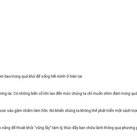
bao trong quá khứ để sống hết mình ở hiện tại.
tương lai. Có những biến cố lớn lao đến mức chúng ta chỉ muốn chìm đắm trong qu
 con sâu gặm nhấm tâm hồn. Nó khiến chúng ta không thể phát triển một cách trọn 
 năng để thoát khỏi “vũng lầy” tâm lý, thúc đẩy bạn chữa lành thông qua phương p