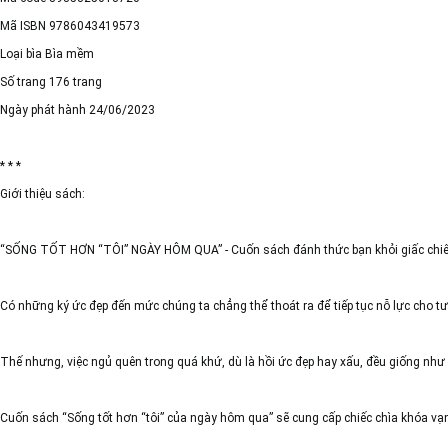
Mã ISBN 9786043419573
Loại bìa Bìa mềm
Số trang 176 trang
Ngày phát hành 24/06/2023
* * *
Giới thiệu sách:
“SỐNG TỐT HƠN “TÔI” NGÀY HÔM QUA” - Cuốn sách đánh thức bạn khỏi giấc chiêm 
Có những ký ức đẹp đến mức chúng ta chẳng thể thoát ra để tiếp tục nỗ lực cho 
Thế nhưng, việc ngủ quên trong quá khứ, dù là hồi ức đẹp hay xấu, đều giống như
Cuốn sách “Sống tốt hơn “tôi” của ngày hôm qua” sẽ cung cấp chiếc chìa khóa vạn