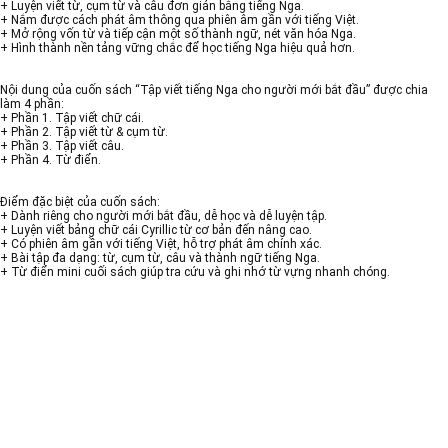
+ Luyện viết từ, cụm từ và câu đơn giản bằng tiếng Nga.
+ Nắm được cách phát âm thông qua phiên âm gần với tiếng Việt.
+ Mở rộng vốn từ và tiếp cận một số thành ngữ, nét văn hóa Nga.
+ Hình thành nền tảng vững chắc để học tiếng Nga hiệu quả hơn.
Nội dung của cuốn sách “Tập viết tiếng Nga cho người mới bắt đầu” được chia
làm 4 phần:
+ Phần 1. Tập viết chữ cái.
+ Phần 2. Tập viết từ & cụm từ.
+ Phần 3. Tập viết câu.
+ Phần 4. Từ điển.
Điểm đặc biệt của cuốn sách:
+ Dành riêng cho người mới bắt đầu, dễ học và dễ luyện tập.
+ Luyện viết bảng chữ cái Cyrillic từ cơ bản đến nâng cao.
+ Có phiên âm gần với tiếng Việt, hỗ trợ phát âm chính xác.
+ Bài tập đa dạng: từ, cụm từ, câu và thành ngữ tiếng Nga.
+ Từ điển mini cuối sách giúp tra cứu và ghi nhớ từ vựng nhanh chóng.