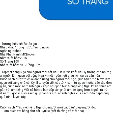
Thương hiệu:Nhiều tác giả
Nhập khẩu/ trong nước:Trong nước
Ngôn ngữ:Khác
Nhà Phát Hành:MCBooks
Năm xuất bản:2025
Số Trang:108
Nhà xuất bản: NXB Hồng Đức
“Tập viết tiếng Nga cho người mới bắt đầu” là bước khởi đầu lý tưởng cho những
ai muốn làm quen với tiếng Nga – một ngôn ngữ giàu lịch sử và văn hóa.
Cuốn sách được thiết kế dành riêng cho người mới học, giúp bạn từng bước làm
quen với bảng chữ cái Cyrillic, luyện viết các từ – cụm từ quen thuộc, các câu đơn
giản, cùng một số thành ngữ và tục ngữ phổ biến trong tiếng Nga. Phần phiên âm
gần với âm tiếng Việt sẽ hỗ trợ bạn tiếp cận phát âm dễ dàng hơn. Ngoài ra, từ
điển thu gọn ở cuối sách giúp bạn tra cứu nhanh nghĩa của các từ đã gặp trong
quá trình luyện tập.
Cuốn sách “Tập viết tiếng Nga cho người mới bắt đầu” giúp người đọc:
+ Làm quen với bảng chữ cái Cyrillic (viết thường và viết hoa).