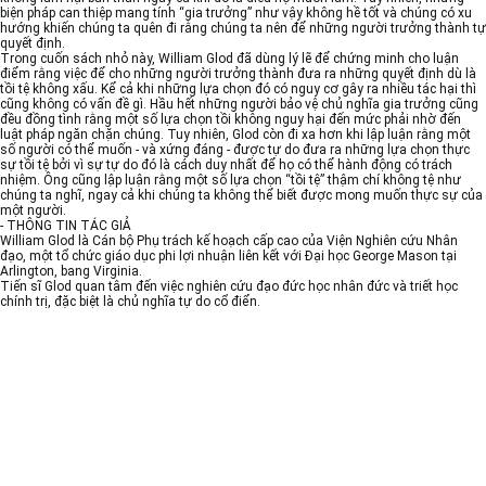
biện pháp can thiệp mang tính “gia trưởng” như vậy không hề tốt và chúng có xu
hướng khiến chúng ta quên đi rằng chúng ta nên để những người trưởng thành tự
quyết định.
Trong cuốn sách nhỏ này, William Glod đã dùng lý lẽ để chứng minh cho luận
điểm rằng việc để cho những người trưởng thành đưa ra những quyết định dù là
tồi tệ không xấu. Kể cả khi những lựa chọn đó có nguy cơ gây ra nhiều tác hại thì
cũng không có vấn đề gì. Hầu hết những người bảo vệ chủ nghĩa gia trưởng cũng
đều đồng tình rằng một số lựa chọn tồi không nguy hại đến mức phải nhờ đến
luật pháp ngăn chặn chúng. Tuy nhiên, Glod còn đi xa hơn khi lập luận rằng một
số người có thể muốn - và xứng đáng - được tự do đưa ra những lựa chọn thực
sự tồi tệ bởi vì sự tự do đó là cách duy nhất để họ có thể hành động có trách
nhiệm. Ông cũng lập luận rằng một số lựa chọn “tồi tệ” thậm chí không tệ như
chúng ta nghĩ, ngay cả khi chúng ta không thể biết được mong muốn thực sự của
một người.
- THÔNG TIN TÁC GIẢ
William Glod là Cán bộ Phụ trách kế hoạch cấp cao của Viện Nghiên cứu Nhân
đạo, một tổ chức giáo dục phi lợi nhuận liên kết với Đại học George Mason tại
Arlington, bang Virginia.
Tiến sĩ Glod quan tâm đến việc nghiên cứu đạo đức học nhân đức và triết học
chính trị, đặc biệt là chủ nghĩa tự do cổ điển.