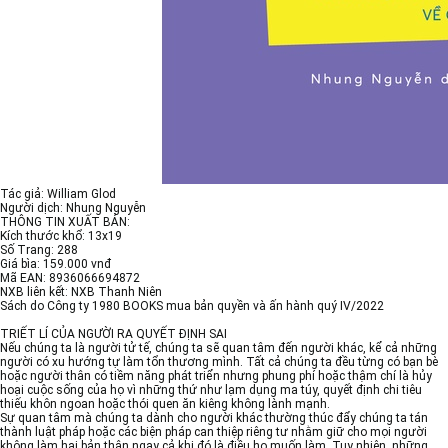
Tác giả: William Glod
Người dịch: Nhung Nguyễn
THÔNG TIN XUẤT BẢN:
Kích thước khổ: 13x19
Số Trang: 288
Giá bìa: 159.000 vnđ
Mã EAN: 8936066694872
NXB liên kết: NXB Thanh Niên
Sách do Công ty 1980 BOOKS mua bản quyền và ấn hành quý IV/2022
TRIẾT LÍ CỦA NGƯỜI RA QUYẾT ĐỊNH SAI
Nếu chúng ta là người tử tế, chúng ta sẽ quan tâm đến người khác, kể cả những
người có xu hướng tự làm tổn thương mình. Tất cả chúng ta đều từng có bạn bè
hoặc người thân có tiềm năng phát triển nhưng phung phí hoặc thậm chí là hủy
hoại cuộc sống của họ vì những thứ như lạm dụng ma túy, quyết định chi tiêu
thiếu khôn ngoan hoặc thói quen ăn kiêng không lành mạnh.
Sự quan tâm mà chúng ta dành cho người khác thường thúc đẩy chúng ta tán
thành luật pháp hoặc các biện pháp can thiệp riêng tư nhằm giữ cho mọi người
không làm hại bản thân ngay cả khi đó là điều họ muốn làm. Tuy nhiên, những