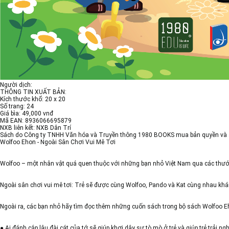
Người dịch:
THÔNG TIN XUẤT BẢN:
Kích thước khổ: 20 x 20
Số trang: 24
Giá bìa: 49,000 vnđ
Mã EAN: 8936066695879
NXB liên kết: NXB Dân Trí
Sách do Công ty TNHH Văn hóa và Truyền thông 1980 BOOKS mua bản quyền và 
Wolfoo Ehon - Ngoài Sân Chơi Vui Mê Tơi
Wolfoo – một nhân vật quá quen thuộc với những bạn nhỏ Việt Nam qua các thước
Ngoài sân chơi vui mê tơi: Trẻ sẽ được cùng Wolfoo, Pando và Kat cùng nhau khám
Ngoài ra, các bạn nhỏ hãy tìm đọc thêm những cuốn sách trong bộ sách Wolfoo E
● Ai đánh cắp lâu đài cát của tớ sẽ giúp khơi dậy sự tò mò ở trẻ và giúp trẻ trải 