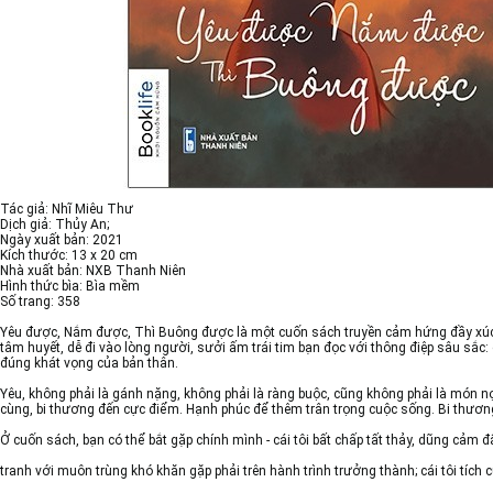
Tác giả: Nhĩ Miêu Thư
Dịch giả: Thủy An;
Ngày xuất bản: 2021
Kích thước: 13 x 20 cm
Nhà xuất bản: NXB Thanh Niên
Hình thức bìa: Bìa mềm
Số trang: 358
Yêu được, Nắm được, Thì Buông được là một cuốn sách truyền cảm hứng đầy xúc c
tâm huyết, dễ đi vào lòng người, sưởi ấm trái tim bạn đọc với thông điệp sâu sắ
đúng khát vọng của bản thân.
Yêu, không phải là gánh nặng, không phải là ràng buộc, cũng không phải là món n
cùng, bi thương đến cực điểm. Hạnh phúc để thêm trân trọng cuộc sống. Bi thư
Ở cuốn sách, bạn có thể bắt gặp chính mình - cái tôi bất chấp tất thảy, dũng cảm 
tranh với muôn trùng khó khăn gặp phải trên hành trình trưởng thành; cái tôi tích