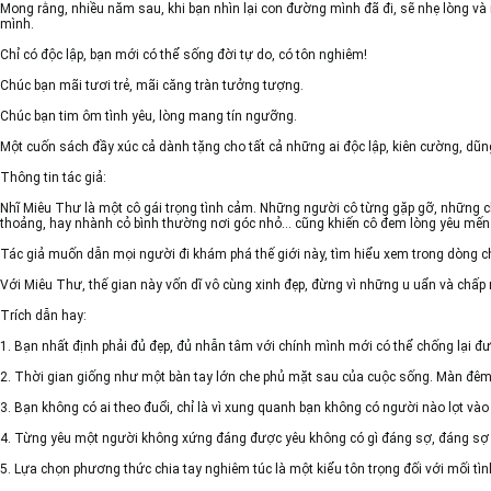
Mong rằng, nhiều năm sau, khi bạn nhìn lại con đường mình đã đi, sẽ nhẹ lòng v
mình.
Chỉ có độc lập, bạn mới có thể sống đời tự do, có tôn nghiêm!
Chúc bạn mãi tươi trẻ, mãi căng tràn tưởng tượng.
Chúc bạn tim ôm tình yêu, lòng mang tín ngưỡng.
Một cuốn sách đầy xúc cả dành tặng cho tất cả những ai độc lập, kiên cường, dũn
Thông tin tác giả:
Nhĩ Miêu Thư là một cô gái trọng tình cảm. Những người cô từng gặp gỡ, những c
thoảng, hay nhành cỏ bình thường nơi góc nhỏ... cũng khiến cô đem lòng yêu mến
Tác giả muốn dẫn mọi người đi khám phá thế giới này, tìm hiểu xem trong dòng chả
Với Miêu Thư, thế gian này vốn dĩ vô cùng xinh đẹp, đừng vì những u uẩn và chấp n
Trích dẫn hay:
1. Bạn nhất định phải đủ đẹp, đủ nhẫn tâm với chính mình mới có thể chống lại đư
2. Thời gian giống như một bàn tay lớn che phủ mặt sau của cuộc sống. Màn đêm 
3. Bạn không có ai theo đuổi, chỉ là vì xung quanh bạn không có người nào lọt v
4. Từng yêu một người không xứng đáng được yêu không có gì đáng sợ, đáng sợ là 
5. Lựa chọn phương thức chia tay nghiêm túc là một kiểu tôn trọng đối với mối tình