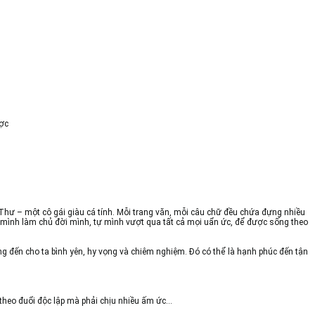
ợc
hư – một cô gái giàu cá tính. Mỗi trang văn, mỗi câu chữ đều chứa đựng nhiều
tự mình làm chủ đời mình, tự mình vượt qua tất cả mọi uẩn ức, để được sống theo
g đến cho ta bình yên, hy vọng và chiêm nghiệm. Đó có thể là hạnh phúc đến tận
ì theo đuổi độc lập mà phải chịu nhiều ấm ức…