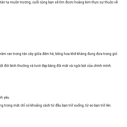
, tàn tạ muôn trượng, cuối cùng bạn sẽ tìm được hoàng kim thực sự thuộc về
 râm ran trong tán cây giữa đêm hè, bông hoa khẽ khàng đung đưa trong gió
một đời bình thường và tươi đẹp bằng đôi mắt và ngòi bút của chính mình.
nh yêu.
g trong mắt chỉ có khoảng cách từ đầu bạn trở xuống, từ eo bạn trở lên.