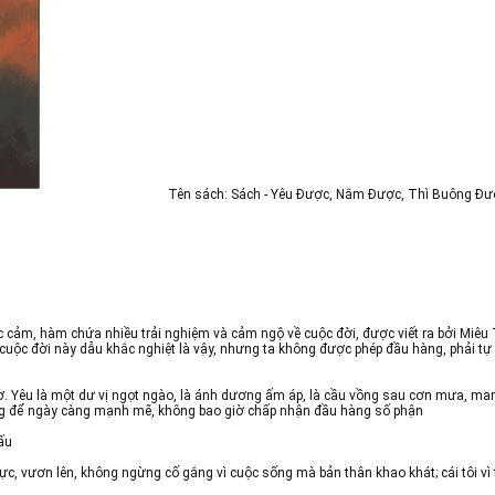
Tên sách: Sách - Yêu Được, Nắm Được, Thì Buông Đư
ảm, hàm chứa nhiều trải nghiệm và cảm ngộ về cuộc đời, được viết ra bởi Miêu T
c: cuộc đời này dẫu khắc nghiệt là vậy, nhưng ta không được phép đầu hàng, phải 
ợ. Yêu là một dư vị ngọt ngào, là ánh dương ấm áp, là cầu vồng sau cơn mưa, man
ơng để ngày càng mạnh mẽ, không bao giờ chấp nhận đầu hàng số phận
đấu
 cực, vươn lên, không ngừng cố gắng vì cuộc sống mà bản thân khao khát; cái tôi v