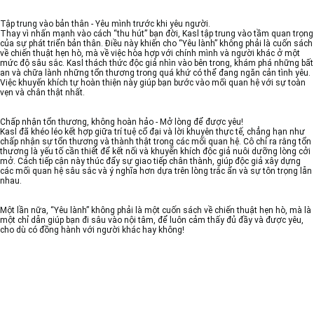
Tập trung vào bản thân - Yêu mình trước khi yêu người.
Thay vì nhấn mạnh vào cách “thu hút” bạn đời, Kasl tập trung vào tầm quan trọng
của sự phát triển bản thân. Điều này khiến cho “Yêu lành” không phải là cuốn sách
về chiến thuật hẹn hò, mà về việc hòa hợp với chính mình và người khác ở một
mức độ sâu sắc. Kasl thách thức độc giả nhìn vào bên trong, khám phá những bất
an và chữa lành những tổn thương trong quá khứ có thể đang ngăn cản tình yêu.
Việc khuyến khích tự hoàn thiện này giúp bạn bước vào mối quan hệ với sự toàn
vẹn và chân thật nhất.
Chấp nhận tổn thương, không hoàn hảo - Mở lòng để được yêu!
Kasl đã khéo léo kết hợp giữa trí tuệ cổ đại và lời khuyên thực tế, chẳng hạn như
chấp nhận sự tổn thương và thành thật trong các mối quan hệ. Cô chỉ ra rằng tổn
thương là yếu tố cần thiết để kết nối và khuyến khích độc giả nuôi dưỡng lòng cởi
mở. Cách tiếp cận này thúc đẩy sự giao tiếp chân thành, giúp độc giả xây dựng
các mối quan hệ sâu sắc và ý nghĩa hơn dựa trên lòng trắc ẩn và sự tôn trọng lẫn
nhau.
Một lần nữa, “Yêu lành” không phải là một cuốn sách về chiến thuật hẹn hò, mà là
một chỉ dẫn giúp bạn đi sâu vào nội tâm, để luôn cảm thấy đủ đầy và được yêu,
cho dù có đồng hành với người khác hay không!