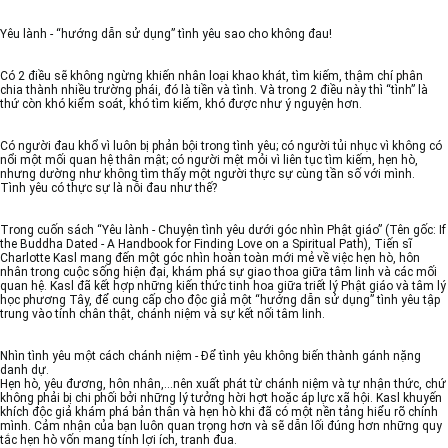
Yêu lành - “hướng dẫn sử dụng” tình yêu sao cho không đau!
Có 2 điều sẽ không ngừng khiến nhân loại khao khát, tìm kiếm, thậm chí phân
chia thành nhiều trường phái, đó là tiền và tình. Và trong 2 điều này thì “tình” là
thứ còn khó kiểm soát, khó tìm kiếm, khó được như ý nguyện hơn.
Có người đau khổ vì luôn bị phản bội trong tình yêu; có người tủi nhục vì không có
nổi một mối quan hệ thân mật; có người mệt mỏi vì liên tục tìm kiếm, hẹn hò,
nhưng dường như không tìm thấy một người thực sự cùng tần số với mình.
Tình yêu có thực sự là nỗi đau như thế?
Trong cuốn sách “Yêu lành - Chuyện tình yêu dưới góc nhìn Phật giáo” (Tên gốc: If
the Buddha Dated - A Handbook for Finding Love on a Spiritual Path), Tiến sĩ
Charlotte Kasl mang đến một góc nhìn hoàn toàn mới mẻ về việc hẹn hò, hôn
nhân trong cuộc sống hiện đại, khám phá sự giao thoa giữa tâm linh và các mối
quan hệ. Kasl đã kết hợp những kiến thức tinh hoa giữa triết lý Phật giáo và tâm lý
học phương Tây, để cung cấp cho độc giả một “hướng dẫn sử dụng” tình yêu tập
trung vào tính chân thật, chánh niệm và sự kết nối tâm linh.
Nhìn tình yêu một cách chánh niệm - Để tình yêu không biến thành gánh nặng
danh dự.
Hẹn hò, yêu đương, hôn nhân,...nên xuất phát từ chánh niệm và tự nhận thức, chứ
không phải bị chi phối bởi những lý tưởng hời hợt hoặc áp lực xã hội. Kasl khuyến
khích độc giả khám phá bản thân và hẹn hò khi đã có một nền tảng hiểu rõ chính
mình. Cảm nhận của bạn luôn quan trọng hơn và sẽ dẫn lối đúng hơn những quy
tắc hẹn hò vốn mang tính lợi ích, tranh đua.