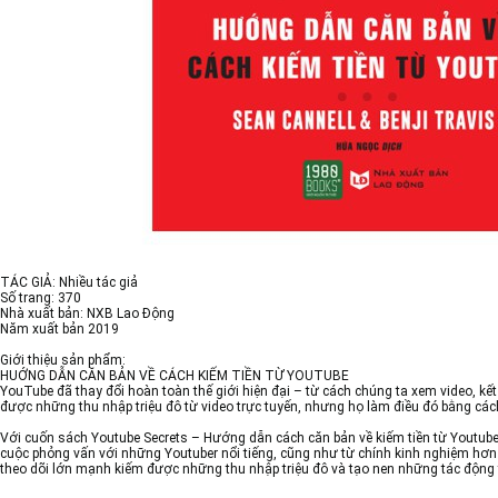
TÁC GIẢ: Nhiều tác giả
Số trang: 370
Nhà xuất bản: NXB Lao Động
Năm xuất bản 2019
Giới thiệu sản phẩm:
HUỚNG DẪN CĂN BẢN VỀ CÁCH KIẾM TIỀN TỪ YOUTUBE
YouTube đã thay đổi hoàn toàn thế giới hiện đại – từ cách chúng ta xem video, k
được những thu nhập triệu đô từ video trực tuyến, nhưng họ làm điều đó bằng các
Với cuốn sách Youtube Secrets – Hướng dẫn cách căn bản về kiếm tiền từ Youtube 
cuộc phỏng vấn với những Youtuber nổi tiếng, cũng như từ chính kinh nghiệm hơ
theo dõi lớn mạnh kiếm được những thu nhập triệu đô và tạo nen những tác động 