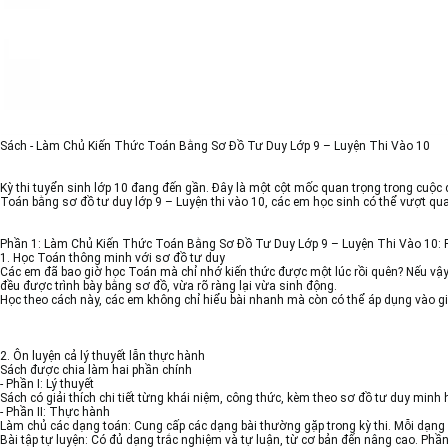
Sách - Làm Chủ Kiến Thức Toán Bằng Sơ Đồ Tư Duy Lớp 9 – Luyện Thi Vào 10
Kỳ thi tuyển sinh lớp 10 đang đến gần. Đây là một cột mốc quan trọng trong cuộc
Toán bằng sơ đồ tư duy lớp 9 – Luyện thi vào 10, các em học sinh có thể vượt qu
Phần 1: Làm Chủ Kiến Thức Toán Bằng Sơ Đồ Tư Duy Lớp 9 – Luyện Thi Vào 10: 
1. Học Toán thông minh với sơ đồ tư duy
Các em đã bao giờ học Toán mà chỉ nhớ kiến thức được một lúc rồi quên? Nếu vậy 
đều được trình bày bằng sơ đồ, vừa rõ ràng lại vừa sinh động.
Học theo cách này, các em không chỉ hiểu bài nhanh mà còn có thể áp dụng vào giả
2. Ôn luyện cả lý thuyết lẫn thực hành
Sách được chia làm hai phần chính
- Phần I: Lý thuyết
Sách có giải thích chi tiết từng khái niệm, công thức, kèm theo sơ đồ tư duy mi
- Phần II: Thực hành
Làm chủ các dạng toán: Cung cấp các dạng bài thường gặp trong kỳ thi. Mỗi dạng bà
Bài tập tự luyện: Có đủ dạng trắc nghiệm và tự luận, từ cơ bản đến nâng cao. Phần