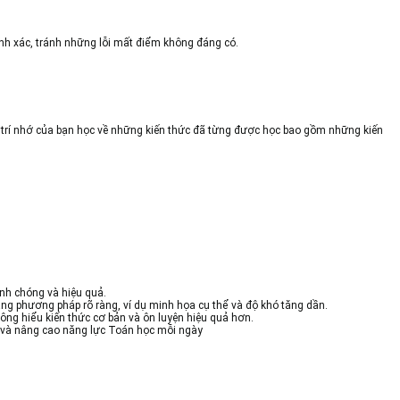
hính xác, tránh những lỗi mất điểm không đáng có.
 trí nhớ của bạn học về những kiến thức đã từng được học bao gồm những kiến
anh chóng và hiệu quả.
bằng phương pháp rõ ràng, ví dụ minh họa cụ thể và độ khó tăng dần.
hông hiểu kiến thức cơ bản và ôn luyện hiệu quả hơn.
ọc và nâng cao năng lực Toán học mỗi ngày