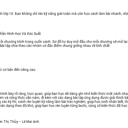
sinh lớp 10. Bạn không chỉ rèn kỹ năng giải toán mà còn học cách làm bài nhanh, c
hần Hình Học Và Xác Suất
mỗi chương trình trong cuốn sách. Sơ đồ tư duy mở đầu cho mỗi chương sẽ mở lại
bài tập chia theo các nhóm có đặc điểm chung giống nhau về tính chất.
 từ cơ bản đến nâng cao.
trình bày rõ ràng, trực quan, giúp bạn học dễ dàng ghi nhớ kiến thức một cách nh
 niệm và công thức cần nắm, đi kèm với các dạng bài tập ứng dụng được giải thích 
các kỳ thi, sách rèn luyện kỹ năng làm bài trắc nghiệm, giúp học sinh nhận biết, t
 phân dạng theo độ khó, giúp bạn học rèn luyện từng bước, củng cố kiến thức đã h
ễn Thị Thủy – Lê Mai Anh