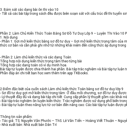
3. Bám sát các dạng bài ôn thi vào 10
- Tất cả các bài tập trong sách đều được biên soạn sát với cấu trúc đề thi tuyển 
Phần 2: Làm Chủ Kiến Thức Toán Bằng Sơ Đồ Tư Duy Lớp 9 – Luyện Thi Vào 10 P
1. Nội dung
- Phần 1: Gợi mở kiến thức bằng sơ đồ tư duy – Gợi mở kiến thức trọng tâm của 
thức cơ bản và cần phải ghi nhớ từ những khái niệm đến công thức áp dụng trong 
- Phần 2: Làm chủ kiến thức và các dạng Toán
Tổng hợp nội dung kiến thức trọng tâm theo từng bài
Tổng hợp các dạng toán có ví dụ minh họa.
Bài tập tự luyện được chia thành hai phần: Bài tập trắc nghiệm và Bài tập tự luận
Phần đáp án chi tiết bạn học xem thêm trên app TKBooks.
2.Điểm đặc biệt của cuốn sách Làm chủ kiến thức Toán bằng sơ đồ tư duy lớp 9
- Sơ đồ tư duy gợi mở kiến thức trọng tâm: Ở đầu mỗi chương, sơ đồ tư duy được 
- Lý thuyết đầy đủ và dạng bài tập chi tiết: Cung cấp phần lý thuyết gồm các khái
- Bài tập trắc nghiệm ôn luyện kiến thức: Trắc nghiệm được sử dụng phổ biến trong 
- Bài tập tự luận theo năng lực từ cơ bản đến nâng cao: Các bài tập tự luận được
Thông tin sản phẩm:
- Tác giả: TS. Nguyễn Văn Phước – ThS. Lê Văn Tiến – Hoàng Viết Thuận – Nguy
- Nhà xuất bản: Nhà xuất bản Dân Trí