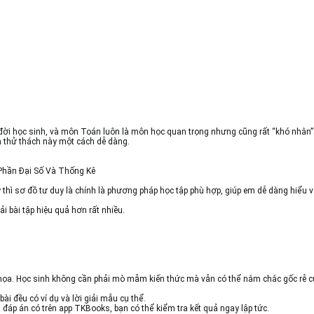
 đời học sinh, và môn Toán luôn là môn học quan trọng nhưng cũng rất “khó nhằn” 
a thử thách này một cách dễ dàng.
Phần Đại Số Và Thống Kê
thì sơ đồ tư duy là chính là phương pháp học tập phù hợp, giúp em dễ dàng hiểu v
i bài tập hiệu quả hơn rất nhiều.
nh họa. Học sinh không cần phải mò mẫm kiến thức mà vẫn có thể nắm chắc gốc rễ c
i đều có ví dụ và lời giải mẫu cụ thể.
 đáp án có trên app TKBooks, bạn có thể kiểm tra kết quả ngay lập tức.