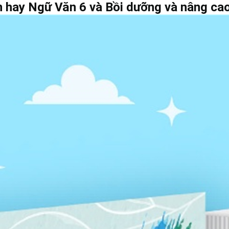
n hay Ngữ Văn 6 và Bồi dưỡng và nâng ca