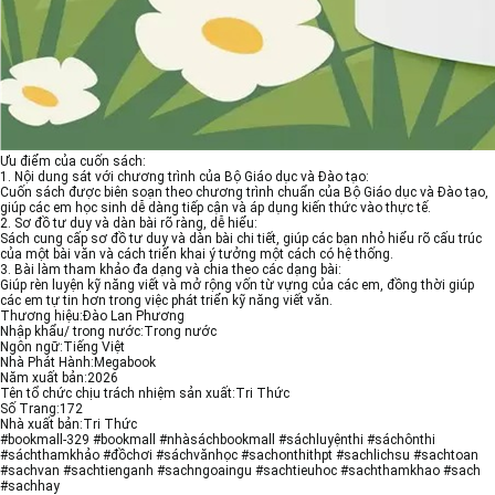
Ưu điểm của cuốn sách:
1. Nội dung sát với chương trình của Bộ Giáo dục và Đào tạo:
Cuốn sách được biên soạn theo chương trình chuẩn của Bộ Giáo dục và Đào tạo,
giúp các em học sinh dễ dàng tiếp cận và áp dụng kiến thức vào thực tế.
2. Sơ đồ tư duy và dàn bài rõ ràng, dễ hiểu:
Sách cung cấp sơ đồ tư duy và dàn bài chi tiết, giúp các bạn nhỏ hiểu rõ cấu trúc
của một bài văn và cách triển khai ý tưởng một cách có hệ thống.
3. Bài làm tham khảo đa dạng và chia theo các dạng bài:
Giúp rèn luyện kỹ năng viết và mở rộng vốn từ vựng của các em, đồng thời giúp
các em tự tin hơn trong việc phát triển kỹ năng viết văn.
Thương hiệu:Đào Lan Phương
Nhập khẩu/ trong nước:Trong nước
Ngôn ngữ:Tiếng Việt
Nhà Phát Hành:Megabook
Năm xuất bản:2026
Tên tổ chức chịu trách nhiệm sản xuất:Tri Thức
Số Trang:172
Nhà xuất bản:Tri Thức
#bookmall-329 #bookmall #nhàsáchbookmall #sáchluyệnthi #sáchônthi
#sáchthamkhảo #đồchơi #sáchvănhọc #sachonthithpt #sachlichsu #sachtoan
#sachvan #sachtienganh #sachngoaingu #sachtieuhoc #sachthamkhao #sach
#sachhay