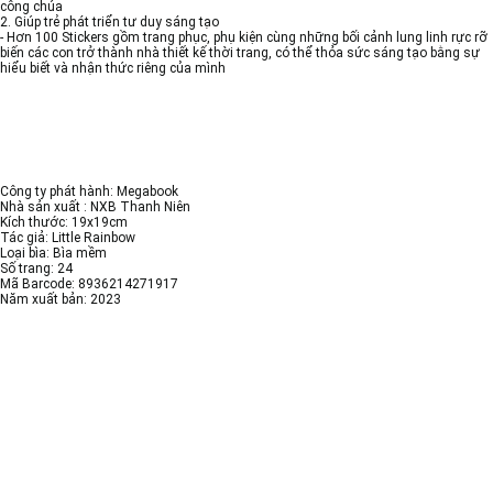
công chúa
2. Giúp trẻ phát triển tư duy sáng tạo
- Hơn 100 Stickers gồm trang phục, phụ kiện cùng những bối cảnh lung linh rực rỡ
biến các con trở thành nhà thiết kế thời trang, có thể thỏa sức sáng tạo bằng sự
hiểu biết và nhận thức riêng của mình
Công ty phát hành: Megabook
Nhà sản xuất : NXB Thanh Niên
Kích thước: 19x19cm
Tác giả: Little Rainbow
Loại bìa: Bìa mềm
Số trang: 24
Mã Barcode: 8936214271917
Năm xuất bản: 2023