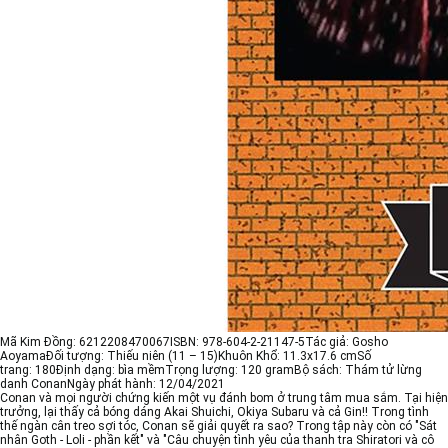
Mã Kim Đồng:
6212208470067
ISBN:
978-604-2-21147-5
Tác giả:
Gosho
Aoyama
Đối tượng:
Thiếu niên (11 – 15)
Khuôn Khổ:
11.3x17.6 cm
Số
trang:
180
Định dạng:
bìa mềm
Trọng lượng:
120 gram
Bộ sách:
Thám tử lừng
danh Conan
Ngày phát hành:
12/04/2021
Conan và mọi người chứng kiến một vụ đánh bom ở trung tâm mua sắm. Tại hiện
trưởng, lại thấy cả bóng dáng Akai Shuichi, Okiya Subaru và cả Gin!! Trong tình
thế ngàn cân treo sợi tóc, Conan sẽ giải quyết ra sao? Trong tập này còn có "Sát
nhân Goth - Loli - phần kết" và "Câu chuyện tình yêu của thanh tra Shiratori và cô