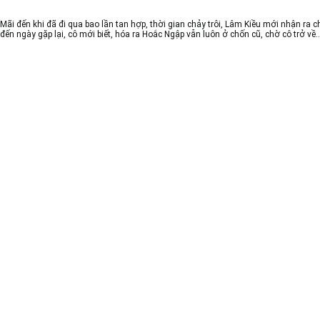
Mãi đến khi đã đi qua bao lần tan hợp, thời gian chảy trôi, Lâm Kiều mới nhận ra ch
đến ngày gặp lại, cô mới biết, hóa ra Hoắc Ngập vẫn luôn ở chốn cũ, chờ cô trở v