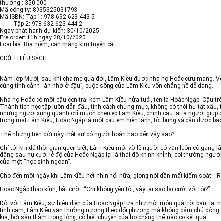
thường : 350.000
Mã công ty: 8935325031793
Mã ISBN: Tập 1: 978-632-623-443-5
Tập 2: 978-632-623-444-2
Ngày phát hành dự kiến: 30/10/2025
Pre order: 11h ngày 28/10/2025
Loại bìa: Bìa mềm, cán màng kim tuyến cát
GIỚI THIỆU SÁCH
Năm lớp Mười, sau khi cha mẹ qua đời, Lâm Kiều được nhà họ Hoắc cưu mang. Với t
cùng tình cảnh “ăn nhờ ở đậu”, cuộc sống của Lâm Kiều vốn chẳng hề dễ dàng.
Nhà họ Hoắc có một cậu con trai kém Lâm Kiều nửa tuổi, tên là Hoắc Ngập. Cậu trời
Thành tích học tập luôn dẫn đầu, tính cách chừng mực, không có thói hư tật xấu, 
những người xung quanh chỉ muốn chèn ép Lâm Kiều, chính cậu lại là người giúp đ
trong mắt Lâm Kiều, Hoắc Ngập là một cậu em hiền lành, tốt bụng và cần được bả
Thế nhưng trên đời này thật sự có người hoàn hảo đến vậy sao?
Chỉ tới khi đủ thời gian quen biết, Lâm Kiều mới vỡ lẽ người cô vẫn luôn cố gắng l
đằng sau nụ cười lễ độ của Hoắc Ngập lại là thái độ khinh khỉnh, coi thường ngườ
của một “học sinh ngoan”.
Cho đến một ngày khi Lâm Kiều hết nhịn nổi nữa, giọng nói dần mất kiểm soát: “
Hoắc Ngập tháo kính, bật cười: “Chị không yêu tôi, vậy tại sao lại cười với tôi?”
Đối với Lâm Kiều, sự hiện diện của Hoắc Ngập tựa như một món quà trời ban, lại
tình cảm, Lâm Kiều vẫn thường nương theo đối phương mà không dám chủ động b
kia, bởi sâu thẳm trong lòng, cô biết chuyện của họ chẳng thể nào có kết quả.