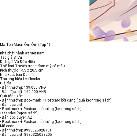
Ma Tôn Muốn Ôm Ôm (Tập 1)
nhà phát hành az việt nam
Tác giả Si Vũ
Dịch giả Vũ Đức Hiếu
Thể loại Truyện tranh đam mỹ có màu
Kích thước 14,5 x 20,5 cm
Nhà xuất bản Dân Trí
Thương hiệu Leafbooks
Giá bìa
- Bản thường: 139.000 VNĐ
- Bản đặc biệt: 169.000 VNĐ
Quà tặng kèm
- Bản thường: Bookmark + Postcard bồi cứng ( quà kẹp trong sách)
- Bản đặc biệt:
• Bookmark + Postcard bồi cứng (kẹp trong sách)
• Standee (ngoài sách)
- Bản độc quyền AZ:
• Bookmark + Postcard bồi cứng (kẹp trong sách)
Mã code
- Bản thường: 8935325028151
- Bản đặc biệt: 8935325028205