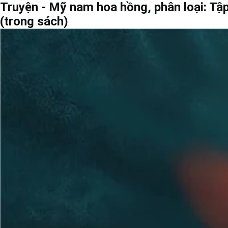
Truyện - Mỹ nam hoa hồng, phân loại: Tậ
(trong sách)