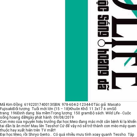
Mã Kim Đồng:
6192201740013
ISBN:
978-604-2-12344-0
Tác giả:
Masato
Fujisaki
Đối tượng:
Tuổi mới lớn (15 – 18)
Khuôn Khổ:
11.3x17.6 cm
Số
trang:
196
Định dạng:
bìa mềm
Trọng lượng:
150 gram
Bộ sách:
Wild Life - Cuộc
sống hoang dã
Ngày phát hành:
09/08/2019
Con mèo của nguyên hiệu trưởng đại học Meio đang mắc một căn bệnh kì lạ khiến
tai dần bị ăn mòn! Mau lên Tessho! Cứ để vậy nó sẽ trở thành con mèo máy quen
thuộc hay xuất hiện trên TV mất!!
Đại học Meio, rồi Shiryo Gento… Có quá nhiều mưu tính xoay quanh Tessho. Tập