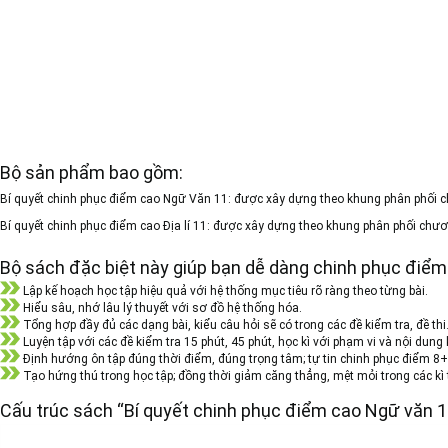
Bộ sản phẩm bao gồm:
Bí quyết chinh phục điểm cao Ngữ Văn 11:
được xây dựng theo khung phân phối ch
Bí quyết chinh phục điểm cao Địa lí 11:
được xây dựng theo khung phân phối chương 
Bộ sách đặc biệt này giúp bạn dễ dàng chinh phục điểm 8+
Lập kế hoạch học tập hiệu quả với hệ thống mục tiêu rõ ràng theo từng bài.
Hiểu sâu, nhớ lâu lý thuyết với sơ đồ hệ thống hóa.
Tổng hợp đầy đủ các dạng bài, kiểu câu hỏi sẽ có trong các đề kiểm tra, đề thi
Luyện tập với các đề kiểm tra 15 phút, 45 phút, học kì với phạm vi và nội dung
Định hướng ôn tập đúng thời điểm, đúng trọng tâm; tự tin chinh phục điểm 8+
Tạo hứng thú trong học tập; đồng thời giảm căng thẳng, mệt mỏi trong các kì t
Cấu trúc sách “Bí quyết chinh phục điểm cao Ngữ văn 1