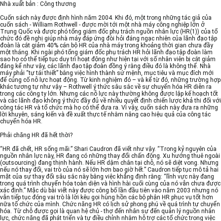
Nhà xuất bản : Công thương
Cuốn sách này được định hình năm 2004. Khi đó, một trong những tác giả của
cuốn sách - William Rothwell - được mời tới một nhà máy công nghiệp lớn ở
Trung Quốc và được phó tổng giám đốc phụ trách nguồn nhân lực (HR(1)) của tổ
chức đó đề nghị giúp nhà máy đáp ứng đòi hỏi đáng ngạc nhiên của lãnh đạo tập
đoàn là cắt giảm 40% cán bộ HR của nhà máy trong khoảng thời gian chưa đầy
một tháng. Khi ngài phó tổng giám đốc phụ trách HR hỏi lãnh đạo tập đoàn làm
sao họ có thể tiếp tục duy trì hoạt động như hiện tại với số nhân viên bị cắt giảm
đáng kể như vậy, các lãnh đạo tập đoàn đồng ý rằng điều đó là không thể. Nhà
máy phải “tự tái thiết” bằng việc hình thành sứ mệnh, mục tiêu và mục đích mới
để củng cố nỗ lực hoạt động. Từ kinh nghiệm đó – và kể từ đó, những trường hợp
khác tương tự như vậy – Rothwell ý thức sâu sắc về sự chuyển hóa HR diễn ra
trong các công ty lớn. Nhưng các nỗ lực này thường không được lập kế hoạch tốt
và các lãnh đạo không ý thức đầy đủ về nhiều quyết định chiến lược khả thi đối với
công tác HR và tổ chức mà họ có thể đưa ra. Vì vậy, cuốn sách này đưa ra những
lời khuyên, sáng kiến và đề xuất thực tế nhằm nâng cao hiệu quả của công tác
chuyển hóa HR.
Phải chăng HR đã hết thời?
“HR đã chết, HR sống mãi.” Shari Caudron đã viết như vậy. “Trong kỷ nguyên của
nguồn nhân lực này, HR đang có những thay đổi chấn động. Xu hướng thuê ngoài
(outsourcing) đang thịnh hành. Nếu HR dậm chân tại chỗ, nó sẽ diệt vong. Nhưng
nếu nó thay đổi, vai trò của nó sẽ lớn hơn bao giờ hết.” Caudron tiếp tục mô tả hai
mặt của sự thay đổi sâu sắc này bằng việc khẳng định rằng: “lĩnh vực này đang
trong quá trình chuyển hóa toàn diện và hình hài cuối cùng của nó vẫn chưa được
xác định.” Mặc dù bài viết này được công bố lần đầu tiên vào năm 2003 nhưng nó
vẫn tiếp tục đóng vai trò là lời kêu gọi hùng hồn các bộ phận HR phục vụ tốt hơn
nữa tổ chức của mình. Chức năng HR có lịch sử phong phú về quá trình tự chuyển
hóa. Từ chỗ được gọi là quan hệ chủ - thợ đến nhân sự đến quản lý nguồn nhân
lực, chức năng đã phát triển và tự điều chỉnh nhằm hỗ trợ các tổ chức trong việc