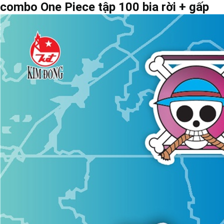
combo One Piece tập 100 bia rời + gấp