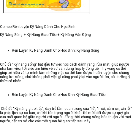
Combo Rèn Luyện Kỹ Năng Dành Cho Học Sinh:
Kỹ Năng Sống + Kỹ Năng Giao Tiếp + Kỹ Năng Vận Động
Rèn Luyện Kỹ Năng Dành Cho Học Sinh: Kỹ Năng Sống
Chủ đề “Kỹ năng sống” bắt đầu từ việc học cách đánh răng, rửa mặt, giúp người
nhà làm việc, tới việc tìm hiểu về sự vận dụng hợp lý đồng tiền, hy vọng có thể
giúp trẻ hiểu và tự mình làm những việc có thể làm được, huấn luyện cho chúng
năng lực sống, chứ không phải việc gì cũng phải ỷ lại vào người lớn, bồi dưỡng ý
thức cá nhân.
Rèn Luyện Kỹ Năng Dành Cho Học Sinh Kỹ Năng Giao Tiếp
Chủ đề “Kỹ năng giao tiếp”, dạy trẻ tầm quan trọng của “lễ”, “mời, cảm ơn, xin lỗi”
là phép lịch sự cơ bản, chỉ khi tôn trọng người khác thì mới biết được sự quý giá
của mối quan hệ giữa người với người, đồng thời chung sống hòa thuận với mọi
người, đặt cơ sở cho các mối quan hệ giao tiếp sau này.