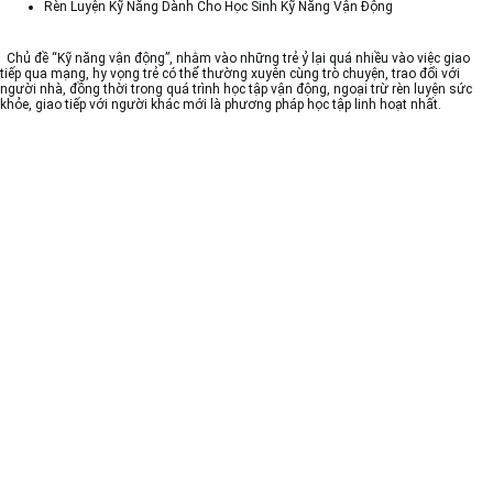
Rèn Luyện Kỹ Năng Dành Cho Học Sinh Kỹ Năng Vận Động
Chủ đề “Kỹ năng vận động”, nhằm vào những trẻ ỷ lại quá nhiều vào việc giao
tiếp qua mạng, hy vọng trẻ có thể thường xuyên cùng trò chuyện, trao đổi với
người nhà, đồng thời trong quá trình học tập vận động, ngoại trừ rèn luyện sức
khỏe, giao tiếp với người khác mới là phương pháp học tập linh hoạt nhất.