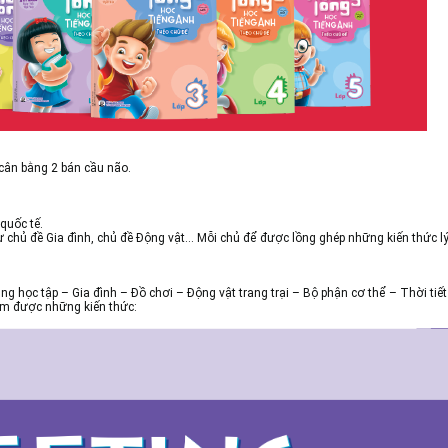
 cân bằng 2 bán cầu não.
quốc tế.
ủ đề Gia đình, chủ đề Động vật… Mỗi chủ để được lồng ghép những kiến thức lý t
 học tập – Gia đình – Đồ chơi – Động vật trang trại – Bộ phận cơ thể – Thời tiế
ắm được những kiến thức: