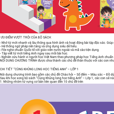
ƯU ĐIỂM VƯỢT TRỘI CỦA BỘ SÁCH:
- Nhớ từ mới nhanh và lâu thông qua hình ảnh và hoạt động bài tập đặc sắc. Giúp
- Hệ thống ngữ pháp nền tảng và ứng dụng siêu dễ hiểu.
- File nghe chuẩn Quốc tế với giáo viên nước ngoài và mã cào tiện dụng.
- Tập viết từ mới tiếng Anh ngay sau mỗi bài học.
- Nghiên cứu hành vi người học Việt Nam theo phương pháp học Tiếng Anh chuẩn 
NỘI DUNG CHƯƠNG TRÌNH được chia thành các chủ đề thân thuộc với các con như ch
CHI TIẾT “CÙNG KHỦNG LONG HỌC TIẾNG ANH” – LỚP 1
Nội dung chương trình bao gồm các chủ đề Chào hỏi – Số đếm – Màu sắc – Đồ dùng
Sau khi học xong bộ sách “Cùng Khủng long học tiếng Anh” – Lớp 1, các con sẽ n
1. Những nhóm từ vựng cơ bản liên quan đến 10 chủ đề trên