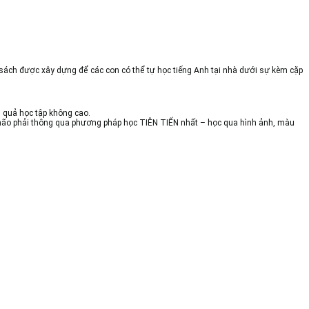
Bộ sách được xây dựng để các con có thể tự học tiếng Anh tại nhà dưới sự kèm cặp
 quả học tập không cao.
của não phải thông qua phương pháp học TIÊN TIẾN nhất – học qua hình ảnh, màu