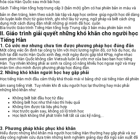
hóa của Hàn Quốc sau mỗi bài học.
Sách Tiếng Hàn tổng hợp trung cấp 3
(bản mới) gồm có hai phiên bản in màu và
bản in đen trắng, kèm theo sách bài tập và App học online giúp người học dễ dàng
ôn luyện kiến thức từ giáo trình, ghi nhớ lâu từ vựng, ngữ pháp và biết cách ứng
dụng một cách đúng đắn nhất những gì mình đã học. cuôn
Bìa trước Giáo trình Tiếng Hàn tổng hợp Trung cấp 3 bản màu phiên bản mới
II. Giáo trình giải quyết những khó khăn cho người học
Tiếng Hàn
1. Có ước mơ nhưng chưa tìm được phương pháp học đúng đắn
Một công việc ổn định tại công ty lớn với mức lương nghìn đô, cơ hội du học, du
lịch tại đất nước Hàn Quốc xinh đẹp, một ngày được gặp Idol KPop, nghe nhạc
xem phim Hàn Quốc không cần Vietsub luôn là ước mơ của bao bạn học tiếng
Hàn. Tuy nhiên không phải ai sinh ra cũng có năng khiếu học ngoại ngữ và may
mắn tìm cho mình được phương pháp học đúng đắn.
2. Những khó khăn người học hay gặp phải
Học tiếng Hàn
mới đầu cảm thấy khá thoải mái vì bảng chữ cái tiếng Hàn dễ phiên
âm sang tiếng Việt. Tuy nhiên khi đi sâu người học lại thường hay mắc phải
những khó khăn như:
Không biết bắt đầu học từ đâu
Không biết học như thế nào thì hiệu quả
Không tìm được tài liệu phù hợp
Học trước quên sau, không có lộ trình học
Học lệch không thể phát triển hết tất cả các kỹ năng,…
3. Phương pháp khắc phục khó khăn
Hiểu được những khó khăn mà người học tiếng Hàn thường hay gặp phải và sự
dày công nghiên cứu dựa trên những kinh nghiệm giảng dạy đội ngũ sản xuất đã