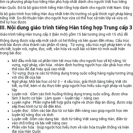
tìm ra phương pháp học tiếng Hàn phù hợp nhất dành cho người Việt học tiếng
Hàn Quốc. Đó là bộ
giáo trình tiếng Hàn tổng hợp dành cho người Việt Nam
. Đây
là bộ giáo trình học tiếng Hàn duy nhất trên thị trường có giải thích ngữ pháp bằng
tiếng Việt. Do đó thuận tiện cho người học vừa có thể học cả trên lớp và vừa có
thể tự học được.
III. Nội dung giáo trình tiếng Hàn tổng hợp Trung cấp 3
Giáo trình tiếng Hàn trung cấp 3
(bản mới) gồm 15 bài tương ứng với 15 chủ đề
thông dụng được sắp xếp một cách có hệ thống và liên quan đến nhau. Cấu trúc
mỗi bài được chia thành các phần rõ ràng : Từ vựng, cấu trúc ngữ pháp kèm ví dụ
chi tiết, luyện nói, nghe, đọc, viết, văn hóa và cuối bài có kèm từ mới xuất hiện
trong bài đọc:
Mở đầu mỗi bài có phần tóm tắt mục tiêu cho người học về kỹ năng, từ
vựng, ngữ pháp, văn hóa…nhằm định hướng người học cần phải học như
thế nào để đạt hiệu quả cao nhất.
Từ vựng: Đưa ra các từ thông dụng trong cuộc sống hàng ngày tương ứng
với chủ đề của bài
Ngữ pháp: Mỗi bài học có từ 3 – 4 cấu trúc, giải thích bằng tiếng Việt chi
tiết, cụ thể, kèm ví dụ thực tiễn giúp người học hiểu sâu ngữ pháp và luyện
tập
Luyện nói : Gồm các tình huống thông dụng trong cuộc sống, được chia
làm 3 bước cơ bản : Làm quen – luyện tập – nâng cao
Luyện nghe : Phần nghe kết hợp giữa nghe và chọn đáp án đúng, được sắp
xếp theo trình tự từ dễ đến khó.
Luyện đọc : Gồm các bài đọc từ cơ bản đến nâng cao giúp người học rèn
luyện kỹ năng đọc và dịch.
Luyện viết: Gồm các dạng bài : dịch từ tiếng Việt sang tiếng Hàn, điền từ
vào chỗ trống và bài viết nâng cao
Phần văn hóa : Giúp người học hiểu hơn về văn hóa truyền thống và hiện
đại của Hàn Quốc