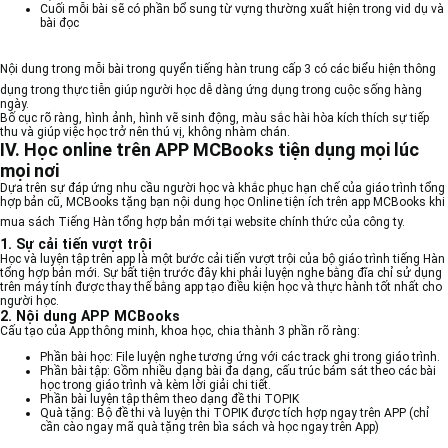
Cuối mỗi bài sẽ có phần bổ sung từ vựng thường xuất hiện trong vid dụ và
bài đọc
Nội dung trong mỗi bài trong quyển
tiếng hàn trung cấp 3
có các biểu hiện thông
dụng trong thực tiễn giúp người học dễ dàng ứng dụng trong cuộc sống hàng
ngày.
Bố cục rõ ràng, hình ảnh, hình vẽ sinh động, màu sắc hài hòa kích thích sự tiếp
thu và giúp việc học trở nên thú vị, không nhàm chán.
IV. Học online trên APP MCBooks tiện dụng mọi lúc
mọi nơi
Dựa trên sự đáp ứng nhu cầu người học và khắc phục hạn chế của giáo trình tổng
hợp bản cũ, MCBooks tặng bạn nội dung học Online tiện ích trên app MCBooks khi
mua
sách Tiếng Hàn tổng hợp
bản mới tại website chính thức của công ty.
1. Sự cải tiến vượt trội
Học và luyện tập trên app là một bước cải tiến vượt trội của bộ giáo trình tiếng Hàn
tổng hợp bản mới. Sự bất tiện trước đây khi phải luyện nghe bằng đĩa chỉ sử dụng
trên máy tính được thay thế bằng app tạo điều kiện học và thực hành tốt nhất cho
người học.
2. Nội dung APP MCBooks
Cấu tạo của App thông minh, khoa học, chia thành 3 phần rõ ràng:
Phần bài học: File luyện nghe tương ứng với các track ghi trong giáo trình.
Phần bài tập: Gồm nhiều dạng bài đa dạng, cấu trúc bám sát theo các bài
học trong giáo trình và kèm lời giải chi tiết.
Phần bài luyện tập thêm theo dạng đề thi TOPIK
Quà tặng: Bộ đề thi và luyện thi TOPIK được tích hợp ngay trên APP (chỉ
cần cào ngay mã quà tặng trên bìa sách và học ngay trên App)