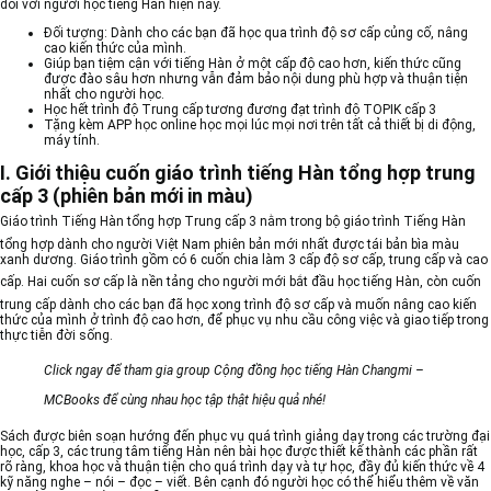
đối với người học tiếng Hàn hiện nay.
Đối tượng: Dành cho các bạn đã học qua trình độ sơ cấp củng cố, nâng
cao kiến thức của mình.
Giúp bạn tiệm cận với tiếng Hàn ở một cấp độ cao hơn, kiến thức cũng
được đào sâu hơn nhưng vẫn đảm bảo nội dung phù hợp và thuận tiện
nhất cho người học.
Học hết trình độ Trung cấp tương đương đạt trình độ TOPIK cấp 3
Tặng kèm APP học online học mọi lúc mọi nơi trên tất cả thiết bị di động,
máy tính.
I. Giới thiệu cuốn giáo trình tiếng Hàn tổng hợp trung
cấp 3 (phiên bản mới in màu)
Giáo trình Tiếng Hàn tổng hợp Trung cấp 3
nằm trong bộ giáo trình Tiếng Hàn
tổng hợp dành cho người Việt Nam phiên bản mới nhất được tái bản bìa màu
xanh dương. Giáo trình gồm có 6 cuốn chia làm 3 cấp độ sơ cấp, trung cấp và cao
cấp. Hai cuốn sơ cấp là nền tảng cho người mới bắt đầu
học tiếng Hàn,
còn cuốn
trung cấp dành cho các bạn đã học xong trình độ sơ cấp và muốn nâng cao kiến
thức của mình ở trình độ cao hơn, để phục vụ nhu cầu công việc và giao tiếp trong
thực tiễn đời sống.
Click ngay để tham gia group
Cộng đồng học tiếng Hàn Changmi –
MCBooks
để cùng nhau học tập thật hiệu quả nhé!
Sách được biên soạn hướng đến phục vụ quá trình giảng dạy trong các trường đại
học, cấp 3, các trung tâm tiếng Hàn nên bài học được thiết kế thành các phần rất
rõ ràng, khoa học và thuận tiện cho quá trình dạy và tự học, đầy đủ kiến thức về 4
kỹ năng nghe – nói – đọc – viết. Bên cạnh đó người học có thể hiểu thêm về văn