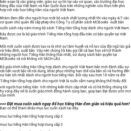
biên soạn là các giảng viên, giáo sư uy tín tại các cơ quan, các trường đại học
hàng đầu của Việt Nam và Hàn Quốc dựa trên những nghiên cứu thực tiễn phù
hợp với việc học tiếng Hàn của người Việt Nam.
Nhằm đem đến cho người học một bộ sách chất lượng nhất thì vào ngày 4/7 các
cơ quan chủ quản đã cấp phép cho Công Ty cổ phần sách MCBooks xuất bản
cuốn sách này nằm trong bộ sách
Tiếng Hàn tổng hợp dành cho người Việt Nam
.
Đây được coi là bộ giáo trình Tiếng Hàn tổng hợp đầu tiên có bản quyền tại Việt
Nam.
Mỗi một cuốn sách được tạo ra là nhờ sự tâm huyết và nỗ lực của đội ngũ tác giả
và hiệu đính, xuất bản. Vậy nên chúng tôi kêu gọi tất cả bạn học sẽ trở thành
những người học Tiếng Hàn thông thái nhất, sử dụng sách bản quyền tại
MCBooks và nói không với SÁCH LẬU.
Bộ giáo trình tiếng Hàn tổng hợp dành cho người Việt Nam bản mới đánh dấu sự
cải tiến vượt bậc về nội dung, khắc phục những hạn chế của bản cũ và hướng đến
sự tiện ích nhất dành cho người học tiếng Hàn. Bởi vậy sau hơn 10 năm ra đời
Tiếng Hàn tổng hợp dành cho người Việt
là cuốn cẩm nang không thể thiếu đối
với người học tiếng Hàn. Với những kiến thức cập nhật và có hệ thống chúng tôi
hy vọng đây sẽ là cuốn giáo trình đồng hành cùng bạn, giúp bạn đạt được ước mơ
của mình.
>>> Đặt mua cuốn sách ngay để học tiếng Hàn đơn giản và hiệu quả hơn!
Bạn có thể tham khảo mục lục cuốn sách tại đây:
mục lục tiếng Hàn tổng hợp trung cấp 3
mục lục tiếng Hàn tổng hợp trung cấp 3