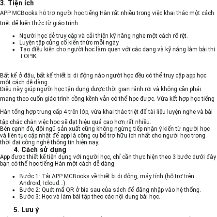
3. Tiện ích
APP MCBooks hỗ trợ người
học tiếng Hàn
rất nhiều trong việc khai thác một cách
triệt để kiến thức từ giáo trình:
Người học dễ truy cập và cải thiện kỹ năng nghe một cách rõ rệt.
Luyện tập củng cố kiến thức mỗi ngày
Tạo điều kiện cho người học làm quen với các dạng và kỹ năng làm bài thi
TOPIK.
Bất kể ở đâu, bất kể thiết bị di động nào người học đều có thể truy cập app học
một cách dễ dàng.
Điều này giúp người học tận dụng được thời gian rảnh rỗi và không cần phải
mang theo cuốn giáo trình cồng kềnh vẫn có thể học được. Vừa kết hợp
học tiếng
Hàn tổng hợp trung cấp 4
trên lớp, vừa khai thác triệt để tài liệu luyện nghe và bài
tập chắc chắn việc học sẽ đạt hiệu quả cao hơn rất nhiều.
Bên cạnh đó, đội ngũ sản xuất cũng không ngừng tiếp nhận ý kiến từ người học
và liên tục cập nhật để app là công cụ bổ trợ hữu ích nhất cho người học trong
thời đại công nghệ thông tin hiện nay.
4. Cách sử dụng
App được thiết kế tiện dụng với người học, chỉ cần thực hiện theo 3 bước dưới đây
bạn có thể học tiếng Hàn một cách dễ dàng:
Bước 1: Tải APP MCBooks về thiết bị di động, máy tính (hỗ trợ trên
Android, Icloud…).
Bước 2: Quét mã QR ở bìa sau của sách để đăng nhập vào hệ thống.
Bước 3: Học và làm bài tập theo các nội dung bài học.
5. Lưu ý