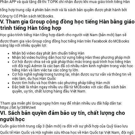
Phần APP và quà tặng đề thi TOPIK chỉ nhận được khi mua
giáo trình tiếng Hàn
tổng hợp trung cấp 4
phiên bản mới và là sách bản quyền được phát hành bởi
Công ty Cổ Phần sách MCBooks.
V. Tham gia Group cộng đồng học tiếng Hàn bằng giáo
trình tiếng Hàn tổng hợp
Học giáo trình
tiếng Hàn tổng hợp dành cho người việt Nam
(bản mới) bạn sẽ
được tham gia vào Group cộng đồng học tiếng Hàn trên Facebook do MCBooks
sáng lập với nhiều quyền lợi:
Nhận bộ video dạy phát âm chuẩn tiếng Hàn
Nhận bộ video hướng dẫn học từ vựng tiếng Hàn theo phương pháp mới
Cơ hội được chia sẻ và giải pháp thắc mắc trong quá trình học tiếng Hàn
với đội ngũ Admin là các bạn đã có nhiều năm kinh nghiệm trong việc học
tiếng Hàn và làm việc tại các công ty lớn.
Cơ hội nghề nghiệp trong tương lai, nhận được sự tư vấn và thông tin về
việc làm, du học Hàn Quốc
Được tìm hiểu và học thêm các phương pháp tiếng Hàn mới
Đặc biệt là nhận ngay nhiều ưu đãi từ MCBooks với các đầu sách bản
quyền, uy tín, chất lượng hàng đầu Việt Nam.
Tham gia miễn phí Group ngay hôm nay để nhận nhiều ưu đãi hấp dẫn tại:
https://bit.ly/38WUwit
VI. Sách bản quyền đảm bảo uy tín, chất lượng cho
người học
Cuốn
giáo trình trung cấp 3
(bản mới) ra đời với sự phối hợp của Quỹ Giao lưu
Quốc tế Hàn Quốc và Hội nghiên cứu Khoa học về Hàn Quốc tại Việt Nam, đội ngũ