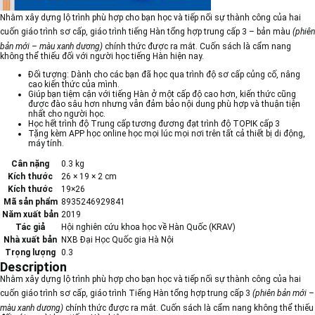
Nhằm xây dựng lộ trình phù hợp cho bạn học và tiếp nối sự thành công của hai
cuốn giáo trình sơ cấp,
giáo trình tiếng Hàn tổng hợp trung cấp 3 – bản màu
(phiên
bản mới – màu xanh dương)
chính thức được ra mắt. Cuốn sách là cẩm nang
không thể thiếu đối với người học tiếng Hàn hiện nay.
Đối tượng: Dành cho các bạn đã học qua trình độ sơ cấp củng cố, nâng
cao kiến thức của mình.
Giúp bạn tiệm cận với tiếng Hàn ở một cấp độ cao hơn, kiến thức cũng
được đào sâu hơn nhưng vẫn đảm bảo nội dung phù hợp và thuận tiện
nhất cho người học.
Học hết trình độ Trung cấp tương đương đạt trình độ TOPIK cấp 3
Tặng kèm APP học online học mọi lúc mọi nơi trên tất cả thiết bị di động,
máy tính.
Cân nặng
0.3 kg
Kích thước
26 × 19 × 2 cm
Kích thước
19×26
Mã sản phẩm
8935246929841
Năm xuất bản
2019
Tác giả
Hội nghiên cứu khoa học về Hàn Quốc (KRAV)
Nhà xuất bản
NXB Đại Học Quốc gia Hà Nội
Trọng lượng
0.3
Description
Nhằm xây dựng lộ trình phù hợp cho bạn học và tiếp nối sự thành công của hai
cuốn giáo trình sơ cấp,
giáo trình Tiếng Hàn tổng hợp trung cấp 3
(phiên bản mới –
màu xanh dương)
chính thức được ra mắt. Cuốn sách là cẩm nang không thể thiếu