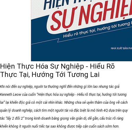
Hiện Thực Hóa Sự Nghiệp - Hiểu Rõ
Thực Tại, Hướng Tới Tương Lai
Khi nói đến sự nghiệp, người ta thường nghĩ đến những gì lớn lao nhưng tác giả
Kenneth Leow của cuốn “Hiện thực hóa sự nghiệp - Hiểu rõ thực tại, hướng tới tương
lai” lại khiến độc giả có một cái nhìn khác. Những chia sẻ uyên thâm của ông về cách
quản lý doanh nghiệp, cách tìm một người tài và đặc biệt là mô hình 4Q dựa trên quy
tắc “lấy 2 đổi 2” trong kinh doanh bằng giọng văn giản dị, dễ gần, cấu trúc rõ ràng
khiến không ít người nuối tiếc tại sao không được tiếp cận cuốn sách sớm hơn.