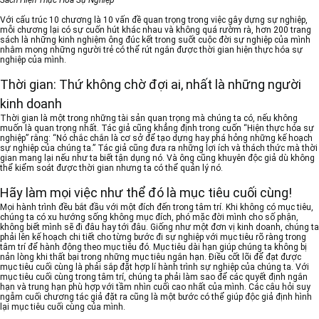
Sách Hiện Thực Hóa Sự Nghiệp
Với cấu trúc 10 chương là 10 vấn đề quan trọng trong việc gây dựng sự nghiệp,
mỗi chương lại có sự cuốn hút khác nhau và không quá rườm rà, hơn 200 trang
sách là những kinh nghiệm ông đúc kết trong suốt cuộc đời sự nghiệp của mình
nhằm mong những người trẻ có thể rút ngắn được thời gian hiện thực hóa sự
nghiệp của mình.
Thời gian: Thứ không chờ đợi ai, nhất là những người
kinh doanh
Thời gian là một trong những tài sản quan trọng mà chúng ta có, nếu không
muốn là quan trọng nhất. Tác giả cũng khẳng định trong cuốn “Hiện thực hóa sự
nghiệp” rằng: “Nó chắc chắn là cơ sở để tạo dựng hay phá hỏng những kế hoạch
sự nghiệp của chúng ta.” Tác giả cũng đưa ra những lợi ích và thách thức mà thời
gian mang lại nếu như ta biết tận dụng nó. Và ông cũng khuyên độc giả dù không
thể kiểm soát được thời gian nhưng ta có thể quản lý nó.
Hãy làm mọi việc như thể đó là mục tiêu cuối cùng!
Mọi hành trình đều bắt đầu với một đích đến trong tâm trí. Khi không có mục tiêu,
chúng ta có xu hướng sống không mục đích, phó mặc đời mình cho số phận,
không biết mình sẽ đi đâu hay tới đâu. Giống như một đơn vị kinh doanh, chúng ta
phải lên kế hoạch chi tiết cho từng bước đi sự nghiệp với mục tiêu rõ ràng trong
tâm trí để hành động theo mục tiêu đó. Mục tiêu dài hạn giúp chúng ta không bị
nản lòng khi thất bại trong những mục tiêu ngắn hạn. Điều cốt lõi để đạt được
mục tiêu cuối cùng là phải sắp đặt hợp lí hành trình sự nghiệp của chúng ta. Với
mục tiêu cuối cùng trong tâm trí, chúng ta phải làm sao để các quyết định ngắn
hạn và trung hạn phù hợp với tầm nhìn cuối cao nhất của mình. Các câu hỏi suy
ngẫm cuối chương tác giả đặt ra cũng là một bước có thể giúp độc giả định hình
lại mục tiêu cuối cùng của mình.