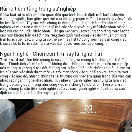
Rủi ro tiềm tàng trong sự nghiệp
Có ba loại rủi ro căn bản liên quan đến quá trình hoạch định mỗi bước chuyển
trong sự nghiệp, bao gồm: quy mô của công ty, phạm vi địa lý của công việc và các
lợi ích tài chính. Tùy vào việc chúng ta đang ở giai đoạn phát triển nào của sự
nghiệp và mục tiêu cuối cùng là gì mà các công ty với quy mô khác nhau sẽ phù
hợp với các nhu cầu khác nhau. Tác giả Kenneth Leow cũng cho rằng mức lương
cao hơn không hẳn đã tốt hơn. Nếu theo đuổi một công việc đơn thuần chỉ dựa
trên lợi ích tiền bạc, chúng ta có thể sẽ nhảy hết từ công việc này đến công việc
khác và bỏ lỡ lợi ích dài hạn từ việc đạt được mục tiêu cuối cùng.
Ngành nghề - Chọn con tim hay là nghe lí trí
Trái tim, trí tuệ, tâm hồn chúng ta có vị trí riêng và chúng biết chúng thích ở đâu
hơn. Thành tích và khả năng sẽ không đưa chúng ta tới các mục tiêu sự nghiệp
nếu chúng ta không được đặt ở đúng nơi. Mặc dù hầu hết chúng ta hiểu được lợi
ích của việc xác định được một vai trò, một công việc cụ thể so với làm bừa một
công việc nào đó, nhưng chúng ta lại thường coi nhẹ tầm quan trọng của việc cân
nhắc các ngành nghề khác nhau. Tuy nhiên, ngành nghề mà chúng ta làm việc
trong đó cũng quan trọng như công việc mà chúng ta lựa chọn. Trên phạm vi
rộng, chúng ta cần tiến hành nghiên cứu về các ngành nghề khác nhau và xác
định xem chúng phát triển hay suy thoái.