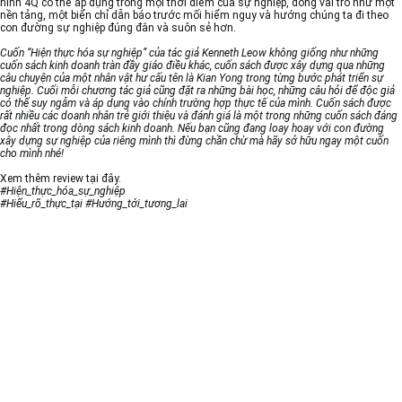
hình 4Q có thể áp dụng trong mọi thời điểm của sự nghiệp, đóng vai trò như một
nền tảng, một biển chỉ dẫn báo trước mối hiểm nguy và hướng chúng ta đi theo
con đường sự nghiệp đúng đắn và suôn sẻ hơn.
Cuốn “Hiện thực hóa sự nghiệp” của tác giả Kenneth Leow không giống như những
cuốn sách kinh doanh tràn đầy giáo điều khác, cuốn sách được xây dựng qua những
câu chuyện của một nhân vật hư cấu tên là Kian Yong trong từng bước phát triển sự
nghiệp. Cuối mỗi chương tác giả cũng đặt ra những bài học, những câu hỏi để độc giả
có thể suy ngẫm và áp dụng vào chính trường hợp thực tế của mình. Cuốn sách được
rất nhiều các doanh nhân trẻ giới thiệu và đánh giá là một trong những cuốn sách đáng
đọc nhất trong dòng sách kinh doanh. Nếu bạn cũng đang loay hoay với con đường
xây dựng sự nghiệp của riêng mình thì đừng chần chừ mà hãy sở hữu ngay một cuốn
cho mình nhé!
Xem thêm review tại đây.
#Hiện_thực_hóa_sự_nghiệp
#Hiểu_rõ_thực_tại #Hướng_tới_tương_lai