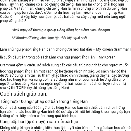
Có thể bạn không biết nhiều về ngữ pháp tiếng Hàn nhưng vẫn có thể giao tiếp cơ
bản. Tuy nhiên, chẳng có ai có chứng chỉ tiếng Hàn mà lại không phải học ngữ
pháp cả. Và tất nhiên, chứng chỉ tiếng Hàn là minh chứng cho trình độ tiếng Hàn
của bạn, giúp bạn đạt được ước mơ du học hay làm việc tại doanh nghiệp Hàn
Quốc. Chính vì vậy, hãy học tập một các bài bản và xây dựng một nền tảng ngữ
pháp vững chắc!
Click ngay để tham gia group
Cộng đồng học tiếng Hàn Changmi –
MCBooks
để cùng nhau học tập thật hiệu quả nhé!
Làm chủ ngữ pháp tiếng Hàn dành cho người mới bắt đầu
–
My Korean Grammar I
là cuốn đầu tiên trong bộ sách
Làm chủ ngữ pháp tiếng Hàn – My Korean
Grammar
gồm 3 cuốn. Bộ sách cung cấp các cấu trúc ngữ pháp cho người muốn
học ngữ pháp tiếng Hàn một cách có hệ thống và chính xác. Bộ sách này có thể
được sử dụng làm tài liệu tham khảo khảo chính thống, giảng dạy tại các trường
đào tạo tiếng Hàn và cũng có thể sử dụng như một cuốn sách hướng dẫn cho
người tự học tiếng Hàn như ngôn ngữ thứ hai hoặc làm sách ôn luyện chuẩn bị
cho kỳ thi TOPIK (kỳ thi năng lực tiếng Hàn)
Cuốn sách giúp bạn:
Tổng hợp 100 ngữ pháp cơ bản trong tiếng Hàn
Cuốn sách cung cấp 100 ngữ pháp tiếng Hàn cơ bản cần thiết dành cho những
bạn có nhu cầu học tiếng Hàn trình độ sơ cấp với một hệ thống khoa học giúp bạn
không cảm thấy nhàm chán trong quá trình học
Cung cấp bài tập ôn luyện sau mỗi bài học
Không chỉ giới hạn ở những kiến thức lý thuyết căn bản, nhằm giúp bạn học có thể