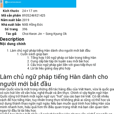
Kích thước
24 × 17 cm
Mã sản phẩm
8935246921425
Năm xuất bản
2019
Nhà xuất bản
NXB Hồng Đức
Số trang
396
Tác giả
Choi Kwon Jin – Song Kyung Ok
Description
Nội dung chính
Làm chủ ngữ pháp tiếng Hàn dành cho người mới bắt đầu
Cuốn sách giúp bạn:
Tổng hợp 100 ngữ pháp cơ bản trong tiếng Hàn
Cung cấp bài tập ôn luyện sau mỗi bài học
Cấu trúc ngữ pháp gắn liền với giao tiếp thực tế
Là tài liệu giảng dạy phù hợp
Làm chủ ngữ pháp tiếng Hàn dành cho
người mới bắt đầu
Hàn Quốc vừa là một trong những đối tác hàng đầu của Việt Nam, vừa là quốc gia
có sức hút lớn về văn hóa, nghệ thuật và ẩm thực. Chính vì vậy Ngôn ngữ Hàn
Quốc cũng trở thành một ngôn ngữ cực “hot” của các bạn trẻ Việt. Có rất nhiều
cách để học tiếng Hàn, tuy nhiên trong thực tế không phải ai cũng có thể học và
sử dụng thành thạo ngôn ngữ ngày. Nếu bạn muốn quá trình học tiếng Hàn của
mình nhanh hơn, hiệu quả hơn thì điều quan trọng nhất mà bạn cần quan tâm
ngay từ đầu là tài liệu học.