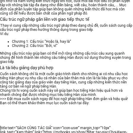
ghi nhớ và nắm vững kiến thức ngay khi học, cuối mỗi bài học đều có phần luyện
tập với những bài tập đa dạng như điền bảng, viết câu, hoàn thành câu,…. Mục
đích của phần luyện tập giúp bạn không quên những kiến thức đã học mà còn
củng cố để hiểu được bản chất của phần ngữ pháp đó.
Cấu trúc ngữ pháp gắn liền với giao tiếp thực tế
Thay vì cung cấp những cấu trúc ngữ pháp theo dạng chủ đề, cuốn sách cung cấp
cấu trúc ngữ pháp theo hướng thông dụng trong giao tiếp.
Ví dụ:
Chương 1: Cấu trúc “Hoặc là, hay là”
Chương 2: Cấu trúc “Bởi, vì”
Những cấu trúc này giúp bạn có thể mở rộng những cấu trúc câu xung quanh
chúng để hình thành lên những câu tiếng Hàn được sử dụng thường xuyên trong
giao tiếp.
Là tài liệu giảng dạy phù hợp
Cuốn sách không chỉ là một cuốn giáo trình dành cho những ai có nhu cầu học
tiếng Hàn phục vụ nhu cầu cá nhân của bản thân mà còn là tài liệu phục vụ cho
công tác giảng dạy của giáo viên dạy tiếng Hàn, cung cấp những kiến thức nền
tảng cơ bản về ngữ pháp tiếng Hàn.
Chúng tôi hi vọng cuốn sách này sẽ giúp bạn học tiếng Hàn hiệu quả hơn và
nhanh chóng đạt được những mục tiêu tiếng Hàn của mình.
>>> Đặt mua cuốn sách ngay để học ngữ pháp tiếng Hàn đơn giản và hiệu quả!
Bạn có thể tham khảo thêm mục lục cuốn sách tại đây:
[title text=”SÁCH CÙNG TÁC GIẢ” icon=”icon-user” margin_top=”10px”
link_text=”Xem thêm” link=”https://mcbooks.vn/shop/?filter_tac-gia=Choi-Kwon-