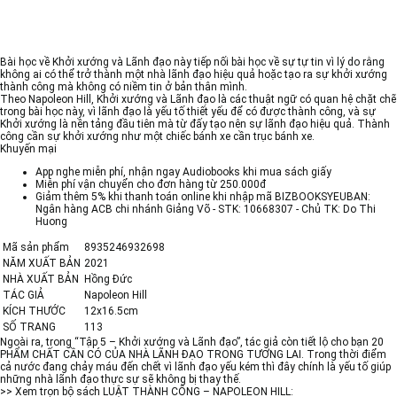
Bài học về Khởi xướng và Lãnh đạo này tiếp nối bài học về sự tự tin vì lý do rằng
không ai có thể trở thành một nhà lãnh đạo hiệu quả hoặc tạo ra sự khởi xướng
thành công mà không có niềm tin ở bản thân mình.
Theo Napoleon Hill, Khởi xướng và Lãnh đạo là các thuật ngữ có quan hệ chặt chẽ
trong bài học này, vì lãnh đạo là yếu tố thiết yếu để có được thành công, và sự
Khởi xướng là nền tảng đầu tiên mà từ đấy tạo nên sự lãnh đạo hiệu quả. Thành
công cần sự khởi xướng như một chiếc bánh xe cần trục bánh xe.
Khuyến mại
App nghe miễn phí, nhận ngay Audiobooks khi mua sách giấy
Miễn phí vận chuyển cho đơn hàng từ 250.000đ
Giảm thêm 5% khi thanh toán online khi nhập mã BIZBOOKSYEUBAN:
Ngân hàng ACB chi nhánh Giảng Võ - STK: 10668307 - Chủ TK: Do Thi
Huong
Mã sản phẩm
8935246932698
NĂM XUẤT BẢN
2021
NHÀ XUẤT BẢN
Hồng Đức
TÁC GIẢ
Napoleon Hill
KÍCH THƯỚC
12x16.5cm
SỐ TRANG
113
Ngoài ra, trong “Tập 5 – Khởi xướng và Lãnh đạo”, tác giả còn tiết lộ cho bạn 20
PHẨM CHẤT CẦN CÓ CỦA NHÀ LÃNH ĐẠO TRONG TƯƠNG LAI. Trong thời điểm
cả nước đang chảy máu đến chết vì lãnh đạo yếu kém thì đây chính là yếu tố giúp
những nhà lãnh đạo thực sự sẽ không bị thay thế.
>> Xem trọn bộ sách LUẬT THÀNH CÔNG – NAPOLEON HILL: