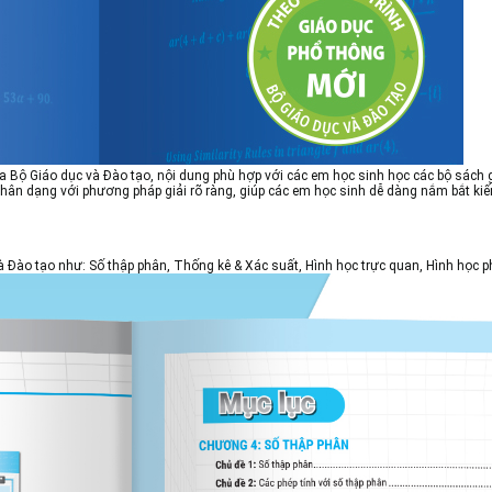
a Bộ Giáo dục và Đào tạo, nội dung phù hợp với các em học sinh học các bộ sách 
n dạng với phương pháp giải rõ ràng, giúp các em học sinh dễ dàng nắm bắt kiến t
Đào tạo như: Số thập phân, Thống kê & Xác suất, Hình học trực quan, Hình học ph