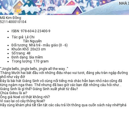
Mã Kim Đồng:
5211400010104
ISBN:
978-604-2-23400-9
Tác giả: Lê Chi
Tấn Nguyễn
Đối tượng: Nhà trẻ - mẫu giáo (0 - 6)
Khuôn Khổ: 20x23 cm
Số trang: 48
Định dạng: bìa mềm
Trọng lượng: 170 gram
“Jingle bells, jingle bells, jingle all the way...”
Tháng Mười hai bắt đầu với những điệu nhạc vui tươi, đáng yêu tràn ngập đường
phố như vậy đó!
Đây là bài hát Giáng Sinh vô cùng nổi tiếng mà chắc hẳn bạn nhỏ nào cũng đã
từng ngâm nga theo. Thế nhưng đã bao giờ các bạn đặt những câu hỏi như...
Giáng Sinh là gì thế? Giáng Sinh xuất phát từ đâu?
Chúa Giêsu là ai?
Ông già Noel có thật không nhỉ?
Vì sao lại có cây thông Noel?
Hãy cùng khám phá tất tần tật các câu trả lời thông qua cuốn sách này nhé!!!phá