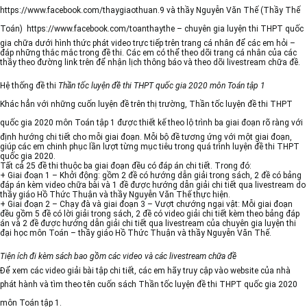
https://www.facebook.com/thaygiaothuan.9
và thầy Nguyễn Văn Thế (Thầy Thế
Toán)
https://www.facebook.com/toanthaythe
– chuyên gia luyện thi THPT quốc
gia chữa dưới hình thức phát video trực tiếp trên trang cá nhân để các em hỏi –
đáp những thắc mắc trong đề thi. Các em có thể theo dõi trang cá nhân của các
thầy theo đường link trên để nhận lịch thông báo và theo dõi livestream chữa đề.
Hệ thống đề thi
Thần tốc luyện đề thi THPT quốc gia 2020 môn Toán tập 1
Khác hẳn với những cuốn luyện đề trên thị trường,
Thần tốc luyện đề thi THPT
quốc gia 2020 môn Toán tập 1
được thiết kế theo lộ trình ba giai đoạn rõ ràng với
định hướng chi tiết cho mỗi giai đoạn. Mỗi bộ đề tương ứng với một giai đoạn,
giúp các em chinh phục lần lượt từng mục tiêu trong quá trình luyện đề thi THPT
quốc gia 2020.
Tất cả 25 đề thi thuộc ba giai đoạn đều có đáp án chi tiết. Trong đó:
+ Giai đoạn 1 – Khởi động: gồm 2 đề có hướng dẫn giải trong sách, 2 đề có bảng
đáp án kèm video chữa bài và 1 đề được hướng dẫn giải chi tiết qua livestream do
thầy giáo Hồ Thức Thuận và thầy Nguyễn Văn Thế thực hiện.
+ Giai đoạn 2 – Chạy đà và giai đoạn 3 – Vượt chướng ngại vật: Mỗi giai đoạn
đều gồm 5 đề có lời giải trong sách, 2 đề có video giải chi tiết kèm theo bảng đáp
án và 2 đề được hướng dẫn giải chi tiết qua livestream của chuyên gia luyện thi
đại học môn Toán – thầy giáo Hồ Thức Thuận và thầy Nguyễn Văn Thế.
Tiện ích đi kèm sách bao gồm các video và các livestream chữa đề
Để xem các video giải bài tập chi tiết, các em hãy truy cập vào website của nhà
phát hành và tìm theo tên cuốn sách
Thần tốc luyện đề thi THPT quốc gia 2020
môn Toán tập 1.