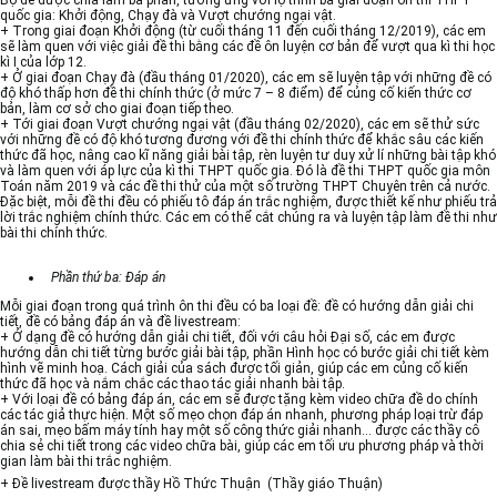
Bộ đề được chia làm ba phần, tương ứng với lộ trình ba giai đoạn ôn thi THPT
quốc gia: Khởi động, Chạy đà và Vượt chướng ngại vật.
+ Trong giai đoạn Khởi động (từ cuối tháng 11 đến cuối tháng 12/2019), các em
sẽ làm quen với việc giải đề thi bằng các đề ôn luyện cơ bản để vượt qua kì thi học
kì I của lớp 12.
+ Ở giai đoạn Chạy đà (đầu tháng 01/2020), các em sẽ luyện tập với những đề có
độ khó thấp hơn đề thi chính thức (ở mức 7 – 8 điểm) để củng cố kiến thức cơ
bản, làm cơ sở cho giai đoạn tiếp theo.
+ Tới giai đoạn Vượt chướng ngại vật (đầu tháng 02/2020), các em sẽ thử sức
với những đề có độ khó tương đương với đề thi chính thức để khắc sâu các kiến
thức đã học, nâng cao kĩ năng giải bài tập, rèn luyện tư duy xử lí những bài tập khó
và làm quen với áp lực của kì thi THPT quốc gia. Đó là đề thi THPT quốc gia môn
Toán năm 2019 và các đề thi thử của một số trường THPT Chuyên trên cả nước.
Đặc biệt, mỗi đề thi đều có phiếu tô đáp án trắc nghiệm, được thiết kế như phiếu trả
lời trắc nghiệm chính thức. Các em có thể cắt chúng ra và luyện tập làm đề thi như
bài thi chính thức.
Phần thứ ba: Đáp án
Mỗi giai đoạn trong quá trình ôn thi đều có ba loại đề: đề có hướng dẫn giải chi
tiết, đề có bảng đáp án và đề livestream:
+ Ở dạng đề có hướng dẫn giải chi tiết, đối với câu hỏi Đại số, các em được
hướng dẫn chi tiết từng bước giải bài tập, phần Hình học có bước giải chi tiết kèm
hình vẽ minh hoạ. Cách giải của sách được tối giản, giúp các em củng cố kiến
thức đã học và nắm chắc các thao tác giải nhanh bài tập.
+ Với loại đề có bảng đáp án, các em sẽ được tặng kèm video chữa đề do chính
các tác giả thực hiện. Một số mẹo chọn đáp án nhanh, phương pháp loại trừ đáp
án sai, mẹo bấm máy tính hay một số công thức giải nhanh… được các thầy cô
chia sẻ chi tiết trong các video chữa bài, giúp các em tối ưu phương pháp và thời
gian làm bài thi trắc nghiệm.
+ Đề livestream được thầy Hồ Thức Thuận
(Thầy giáo Thuận)