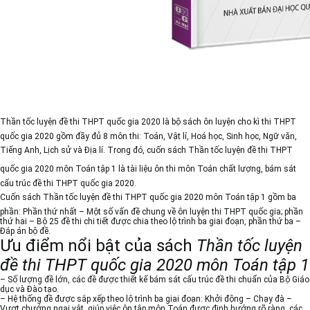
Thần tốc luyện đề thi THPT quốc gia 2020
là bộ sách ôn luyện cho kì thi THPT
quốc gia 2020 gồm đầy đủ 8 môn thi: Toán, Vật lí, Hoá học, Sinh học, Ngữ văn,
Tiếng Anh, Lịch sử và Địa lí. Trong đó, cuốn sách
Thần tốc luyện đề thi THPT
quốc gia 2020 môn Toán tập 1
là tài liệu ôn thi môn Toán chất lượng, bám sát
cấu trúc đề thi THPT quốc gia 2020.
Cuốn sách
Thần tốc luyện đề thi THPT quốc gia 2020 môn Toán tập 1
gồm ba
phần: Phần thứ nhất – Một số vấn đề chung về ôn luyện thi THPT quốc gia; phần
thứ hai – Bộ 25 đề thi chi tiết được chia theo lộ trình ba giai đoạn, phần thứ ba –
Đáp án bộ đề.
Ưu điểm nổi bật của sách
Thần tốc luyện
đề thi THPT quốc gia 2020 môn Toán tập 1
– Số lượng đề lớn, các đề được thiết kế bám sát cấu trúc đề thi chuẩn của Bộ Giáo
dục và Đào tạo.
– Hệ thống đề được sắp xếp theo lộ trình ba giai đoạn: Khởi động – Chạy đà –
Vượt chướng ngại vật, giúp việc ôn tập môn Toán được định hướng rõ ràng, các