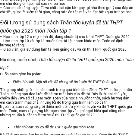
em chủ động ôn tập một cách khoa học.
– Các em dễ dàng luyện đề và chữa bài cặn kẽ ngay tại nhà theo gợi ý của đáp án
chi tiết, giúp tiết kiệm thời gian, công sức ôn tập mà vẫn đạt hiệu quả tự học cao.
Đối tượng sử dụng sách
Thần tốc luyện đề thi THPT
quốc gia 2020 môn Toán tập 1
– Học sinh lớp 12 ở mọi trình độ, đang chuẩn bị cho kì thi THPT Quốc gia 2020;
– Học sinh lớp 10 và lớp 11 muốn tìm tài liệu tham khảo môn Toán có định
hướng rõ ràng;
– Giáo viên, gia sư dùng làm tài liệu giảng dạy và ôn thi THPT quốc gia 2020.
Nội dung cuốn sách
Thần tốc luyện đề thi THPT quốc gia 2020 môn Toán
tập 1
Cuốn sách gồm ba phần:
Phần thứ nhất: Một số vấn đề chung về ôn luyện thi THPT Quốc gia
Tổng hợp những lỗi sai cần tránh trong quá trình làm đề thi THPT quốc gia môn
Toán, chẳng hạn đọc lướt đề bài và mắc bẫy của đề thi. Đây là lỗi sai chủ yếu,
chiếm đến 70% số câu sai môn Toán của học sinh.Đồng thời, sách hướng dẫn
em cách tránh mắc phải những lỗi đó trong quá trình làm bộ đề thi.
Ngoài ra, sách cũng sẽ giới thiệu một số lưu ý khi ôn luyện và thi THPT quốc gia
môn Toán, cách xây dựng kế hoạch học tập và nghỉ ngơi hiệu quả cũng như
những chuẩn bị cần thiết trước kì thi THPT quốc gia 2020.
Phần thứ hai: Bộ 25 đề thi THPT quốc gia môn Toán