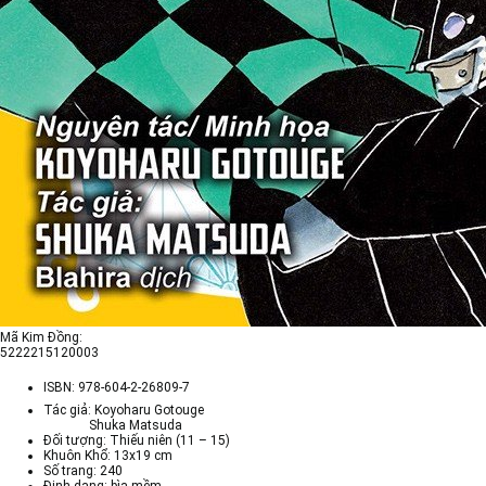
Mã Kim Đồng:
5222215120003
ISBN:
978-604-2-26809-7
Tác giả: Koyoharu Gotouge
Shuka Matsuda
Đối tượng: Thiếu niên (11 – 15)
Khuôn Khổ: 13x19 cm
Số trang: 240